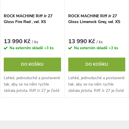
ROCK MACHINE Riff Jr 27
ROCK MACHINE Riff Jr 27
Gloss Fire Red , vel. XS
Gloss Limerock Grey, vel. XS
13 990 Kč
13 990 Kč
/ ks
/ ks
Na externím skladě
>3 ks
Na externím skladě
>3 ks
DO KOŠÍKU
DO KOŠÍKU
Lehké, jednoduché a postavené
Lehké, jednoduché a postavené
tak, aby se na něm rychle
tak, aby se na něm rychle
sbírala jistota. Riff Jr 27 je čisté
sbírala jistota. Riff Jr 27 je čisté
juniorské kolo s lehkým
juniorské kolo s lehkým
hliníkovým rámem a snadno...
hliníkovým rámem a snadno...
O
Z
v