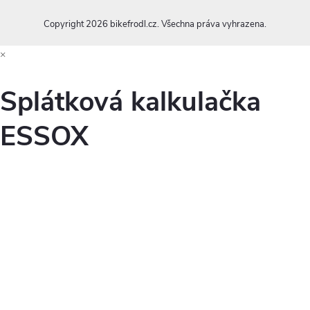
v
Copyright 2026
bikefrodl.cz
. Všechna práva vyhrazena.
ý
×
p
i
Splátková kalkulačka
s
ESSOX
u