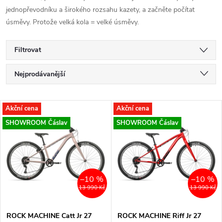
jednopřevodníku a širokého rozsahu kazety, a začněte počítat
úsměvy. Protože velká kola = velké úsměvy.
Filtrovat
Ř
Nejprodávanější
a
Nejlevnější
V
Akční cena
Akční cena
Nejdražší
z
SHOWROOM Čáslav
SHOWROOM Čáslav
ý
Abecedně
e
p
n
i
–10 %
–10 %
13 990 Kč
13 990 Kč
í
s
ROCK MACHINE Catt Jr 27
ROCK MACHINE Riff Jr 27