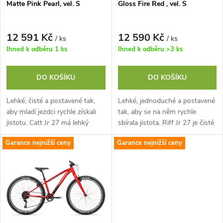
p
Matte Pink Pearl, vel. S
Gloss Fire Red , vel. S
p
r
r
12 591 Kč
12 590 Kč
/ ks
/ ks
o
Ihned k odběru
1 ks
Ihned k odběru
>3 ks
o
d
DO KOŠÍKU
DO KOŠÍKU
d
u
Lehké, čisté a postavené tak,
Lehké, jednoduché a postavené
u
aby mladí jezdci rychle získali
tak, aby se na něm rychle
k
jistotu. Catt Jr 27 má lehký
sbírala jistota. Riff Jr 27 je čisté
k
hliníkový rám s vyladěnými
juniorské kolo s lehkým
Garance nejnižší ceny
Garance nejnižší ceny
t
jízdními vlastnostmi pro
hliníkovým rámem a snadno...
t
juniory,...
ů
ů