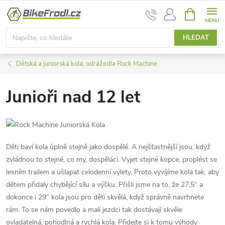
Přejít
NÁKUPNÍ
na
KOŠÍK
obsah
HLEDAT
Dětská a juniorská kola, odrážedla Rock Machine
Junioři nad 12 let
Děti baví kola úplně stejně jako dospělé. A nejšťastnější jsou, když
zvládnou to stejné, co my, dospěláci. Vyjet stejné kopce, proplést se
lesním trailem a ušlapat celodenní výlety. Proto vyvíjíme kola tak, aby
dětem přidaly chybějící sílu a výšku. Přišli jsme na to, že 27,5“ a
dokonce i 29“ kola jsou pro děti skvělá, když správně navrhnete
rám. To se nám povedlo a malí jezdci tak dostávají skvěle
ovladatelná, pohodlná a rychlá kola. Přidejte si k tomu výhody