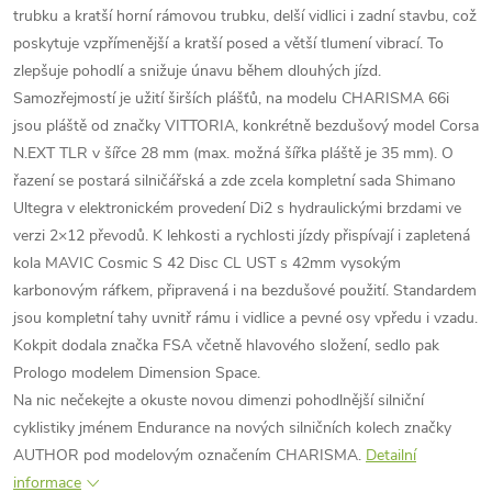
trubku a kratší horní rámovou trubku, delší vidlici i zadní stavbu, což
poskytuje vzpřímenější a kratší posed a větší tlumení vibrací. To
zlepšuje pohodlí a snižuje únavu během dlouhých jízd.
Samozřejmostí je užití širších plášťů, na modelu CHARISMA 66i
jsou pláště od značky VITTORIA, konkrétně bezdušový model Corsa
N.EXT TLR v šířce 28 mm (max. možná šířka pláště je 35 mm). O
řazení se postará silničářská a zde zcela kompletní sada Shimano
Ultegra v elektronickém provedení Di2 s hydraulickými brzdami ve
verzi 2×12 převodů. K lehkosti a rychlosti jízdy přispívají i zapletená
kola MAVIC Cosmic S 42 Disc CL UST s 42mm vysokým
karbonovým ráfkem, připravená i na bezdušové použití. Standardem
jsou kompletní tahy uvnitř rámu i vidlice a pevné osy vpředu i vzadu.
Kokpit dodala značka FSA včetně hlavového složení, sedlo pak
Prologo modelem Dimension Space.
Na nic nečekejte a okuste novou dimenzi pohodlnější silniční
cyklistiky jménem Endurance na nových silničních kolech značky
AUTHOR pod modelovým označením CHARISMA.
Detailní
informace