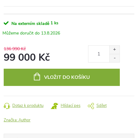
1 ks
Na externím skladě
13.8.2026
136 990 Kč
99 000 Kč
Měrná
cena:
VLOŽIT DO KOŠÍKU
Dotaz k produktu
Hlídací pes
Sdílet
Značka:
Author