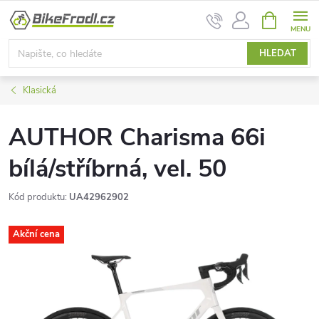
Přejít
NÁKUPNÍ
na
KOŠÍK
obsah
HLEDAT
Klasická
AUTHOR Charisma 66i
bílá/stříbrná, vel. 50
Kód produktu:
UA42962902
Akční cena