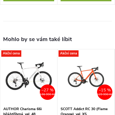
Akční cena
Akční cena
–27 %
–15 %
136 990 Kč
129 990 Kč
AUTHOR Charisma 66i
SCOTT Addict RC 30 (Flame
bílá/stříbrná, vel. 48
Orange), vel. XS