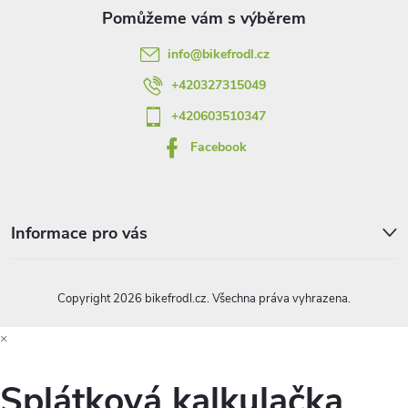
t
info
@
bikefrodl.cz
í
+420327315049
+420603510347
Facebook
Informace pro vás
Copyright 2026
bikefrodl.cz
. Všechna práva vyhrazena.
×
Splátková kalkulačka