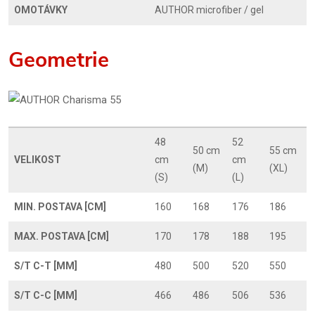
OMOTÁVKY
AUTHOR microfiber / gel
Geometrie
48
52
50 cm
55 cm
VELIKOST
cm
cm
(M)
(XL)
(S)
(L)
MIN. POSTAVA [CM]
160
168
176
186
MAX. POSTAVA [CM]
170
178
188
195
S/T C-T [MM]
480
500
520
550
S/T C-C [MM]
466
486
506
536