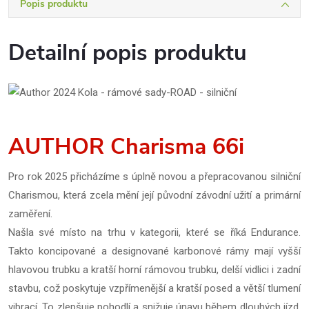
Popis produktu
Detailní popis produktu
AUTHOR Charisma 66i
Pro rok 2025 přicházíme s úplně novou a přepracovanou silniční
Charismou, která zcela mění její původní závodní užití a primární
zaměření.
Našla své místo na trhu v kategorii, které se říká Endurance.
Takto koncipované a designované karbonové rámy mají vyšší
hlavovou trubku a kratší horní rámovou trubku, delší vidlici i zadní
stavbu, což poskytuje vzpřímenější a kratší posed a větší tlumení
vibrací. To zlepšuje pohodlí a snižuje únavu během dlouhých jízd.