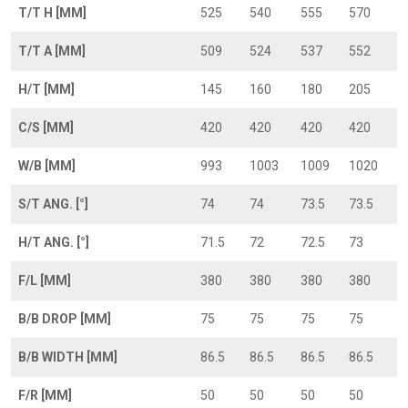
T/T H [MM]
525
540
555
570
T/T A [MM]
509
524
537
552
H/T [MM]
145
160
180
205
C/S [MM]
420
420
420
420
W/B [MM]
993
1003
1009
1020
S/T ANG. [°]
74
74
73.5
73.5
H/T ANG. [°]
71.5
72
72.5
73
F/L [MM]
380
380
380
380
B/B DROP [MM]
75
75
75
75
B/B WIDTH [MM]
86.5
86.5
86.5
86.5
F/R [MM]
50
50
50
50