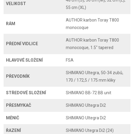
48 cm (S), 50 cm (M), 52 cm (L),
VELIKOST
55 cm (XL)
AUTHOR karbon Toray T800
RÁM
monocoque
AUTHOR karbon Toray T800
PŘEDNÍ VIDLICE
monocoque, 1.5" tapered
HLAVOVÉ SLOŽENÍ
FSA
SHIMANO Ultegra, 50-34 zubů,
PŘEVODNÍK
170 / 172,5 / 175 mm kliky
STŘEDOVÉ SLOŽENÍ
SHIMANO BB-72 BB unit
PŘESMYKAČ
SHIMANO Ultegra Di2
MĚNIČ
SHIMANO Ultegra Di2
ŘAZENÍ
SHIMANO Utegra Di2 (24)