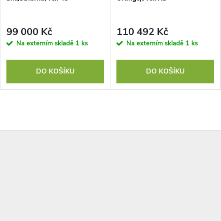
99 000 Kč
110 492 Kč
Na externím skladě
1 ks
Na externím skladě
1 ks
DO KOŠÍKU
DO KOŠÍKU
Z
á
p
a