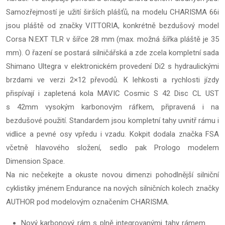
Samozřejmostí je užití širších plášťů, na modelu CHARISMA 66i
jsou pláště od značky VITTORIA, konkrétně bezdušový model
Corsa N.EXT TLR v šířce 28 mm (max. možná šířka pláště je 35
mm). O řazení se postará silničářská a zde zcela kompletní sada
Shimano Ultegra v elektronickém provedení Di2 s hydraulickými
brzdami ve verzi 2×12 převodů. K lehkosti a rychlosti jízdy
přispívají i zapletená kola MAVIC Cosmic S 42 Disc CL UST
s 42mm vysokým karbonovým ráfkem, připravená i na
bezdušové použití. Standardem jsou kompletní tahy uvnitř rámu i
vidlice a pevné osy vpředu i vzadu. Kokpit dodala značka FSA
včetně hlavového složení, sedlo pak Prologo modelem
Dimension Space.
Na nic nečekejte a okuste novou dimenzi pohodlnější silniční
cyklistiky jménem Endurance na nových silničních kolech značky
AUTHOR pod modelovým označením CHARISMA.
Nový karbonový rám s plně integrovanými tahy rámem