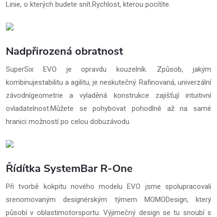
Linie, o kterých budete snít.Rychlost, kterou pocítíte.
Nadpřirozená obratnost
SuperSix EVO je opravdu kouzelník. Způsob, jakým
kombinujestabilitu a agilitu, je neskutečný. Rafinovaná, univerzální
závodnígeometrie a vyladěná konstrukce zajišťují intuitivní
ovladatelnost.Můžete se pohybovat pohodlně až na samé
hranici možností po celou dobuzávodu.
Řídítka SystemBar R-One
Při tvorbě kokpitu nového modelu EVO jsme spolupracovali
srenomovaným designérským týmem MOMODesign, který
působí v oblastimotorsportu. Výjimečný design se tu snoubí s