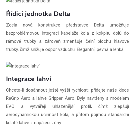
Řídicí jednotka Delta
Zcela nová konstrukce představce Delta umožňuje
bezproblémovou integraci kabeláže kola z kokpitu dolů do
rámové trubky a zároveň zmenšuje čelní plochu hlavové
trubky, čímž snižuje odpor vzduchu. Elegantní, pevná a lehká.
Integrace lahví
Chcete-li dosáhnout ještě vyšší rychlosti, přidejte naše klece
ReGrip Aero a láhve Gripper Aero. Byly navrženy s modelem
EVO a vytvářejí uhlazenější profil, čímž zlepšují
aerodynamickou účinnost kola, a přitom pojmou standardní
kulaté láhve z napájecí zóny.