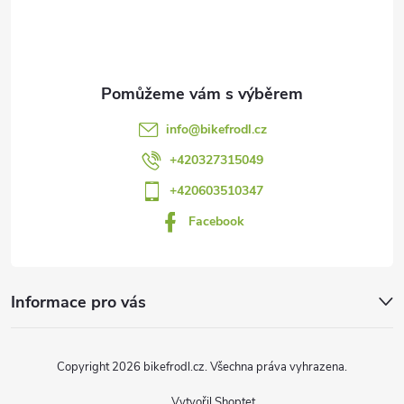
p
a
t
info
@
bikefrodl.cz
í
+420327315049
+420603510347
Facebook
Informace pro vás
Copyright 2026
bikefrodl.cz
. Všechna práva vyhrazena.
Vytvořil Shoptet