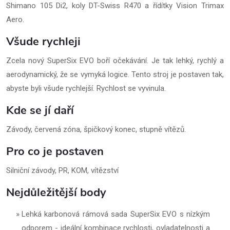
Shimano 105 Di2, koly DT-Swiss R470 a řídítky Vision Trimax
Aero.
Všude rychleji
Zcela nový SuperSix EVO boří očekávání. Je tak lehký, rychlý a
aerodynamický, že se vymyká logice. Tento stroj je postaven tak,
abyste byli všude rychlejší. Rychlost se vyvinula.
Kde se jí daří
Závody, červená zóna, špičkový konec, stupně vítězů.
Pro co je postaven
Silniční závody, PR, KOM, vítězství
Nejdůležitější body
Lehká karbonová rámová sada SuperSix EVO s nízkým
odporem - ideální kombinace rychlosti, ovladatelnosti a