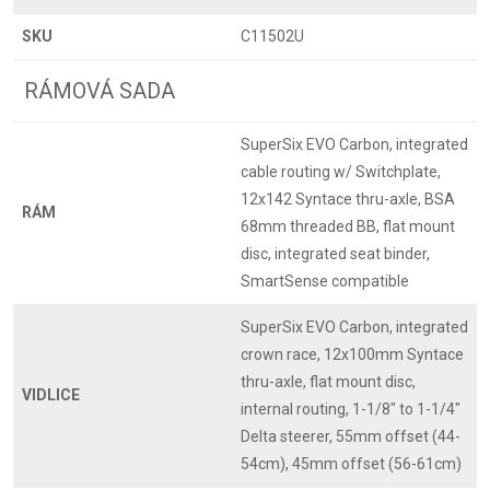
SKU
C11502U
RÁMOVÁ SADA
SuperSix EVO Carbon, integrated
cable routing w/ Switchplate,
12x142 Syntace thru-axle, BSA
RÁM
68mm threaded BB, flat mount
disc, integrated seat binder,
SmartSense compatible
SuperSix EVO Carbon, integrated
crown race, 12x100mm Syntace
thru-axle, flat mount disc,
VIDLICE
internal routing, 1-1/8" to 1-1/4"
Delta steerer, 55mm offset (44-
54cm), 45mm offset (56-61cm)