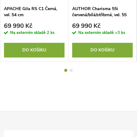
APACHE Gila RS C1 Černá,
AUTHOR Charisma 55i
vel. 54 cm
červená/bílá/stříbrná, vel. 55
69 990 Kč
69 990 Kč
Na externím skladě
2 ks
Na externím skladě
>3 ks
DO KOŠÍKU
DO KOŠÍKU
Z
á