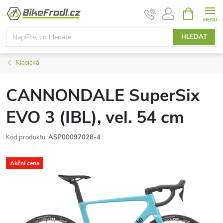
Přejít
NÁKUPNÍ
KOŠÍK
na
obsah
HLEDAT
Klasická
CANNONDALE SuperSix
EVO 3 (IBL), vel. 54 cm
Kód produktu:
ASP00097028-4
Akční cena