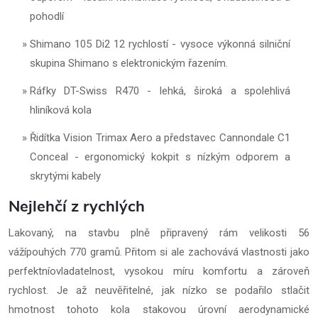
pohodlí
Shimano 105 Di2 12 rychlostí - vysoce výkonná silniční
skupina Shimano s elektronickým řazením.
Ráfky DT-Swiss R470 - lehká, široká a spolehlivá
hliníková kola
Řidítka Vision Trimax Aero a představec Cannondale C1
Conceal - ergonomický kokpit s nízkým odporem a
skrytými kabely
Nejlehčí z rychlých
Lakovaný, na stavbu plně připravený rám velikosti 56
vážípouhých 770 gramů. Přitom si ale zachovává vlastnosti jako
perfektníovladatelnost, vysokou míru komfortu a zároveň
rychlost. Je až neuvěřitelné, jak nízko se podařilo stlačit
hmotnost tohoto kola stakovou úrovní aerodynamické