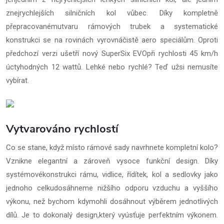
znejrychlejších silničních kol vůbec. Díky kompletně
přepracovanémutvaru rámových trubek a systematické
konstrukci se na rovinách vyrovnáčistě aero speciálům. Oproti
předchozí verzi ušetří nový SuperSix EVOpři rychlosti 45 km/h
úctyhodných 12 wattů. Lehké nebo rychlé? Teď užsi nemusíte
vybírat.
Vytvarováno rychlostí
Co se stane, když místo rámové sady navrhnete kompletní kolo?
Vznikne elegantní a zároveň vysoce funkční design. Díky
systémovékonstrukci rámu, vidlice, řídítek, kol a sedlovky jako
jednoho celkudosáhneme nižšího odporu vzduchu a vyššího
výkonu, než bychom kdymohli dosáhnout výběrem jednotlivých
dílů. Je to dokonalý design,který vyúsťuje perfektním výkonem.