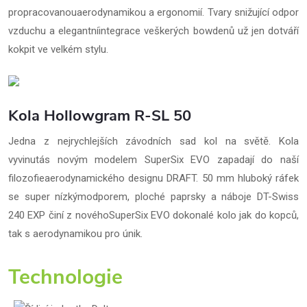
propracovanouaerodynamikou a ergonomií. Tvary snižující odpor
vzduchu a elegantníintegrace veškerých bowdenů už jen dotváří
kokpit ve velkém stylu.
Kola Hollowgram R-SL 50
Jedna z nejrychlejších závodních sad kol na světě. Kola
vyvinutás novým modelem SuperSix EVO zapadají do naší
filozofieaerodynamického designu DRAFT. 50 mm hluboký ráfek
se super nízkýmodporem, ploché paprsky a náboje DT-Swiss
240 EXP činí z novéhoSuperSix EVO dokonalé kolo jak do kopců,
tak s aerodynamikou pro únik.
Technologie