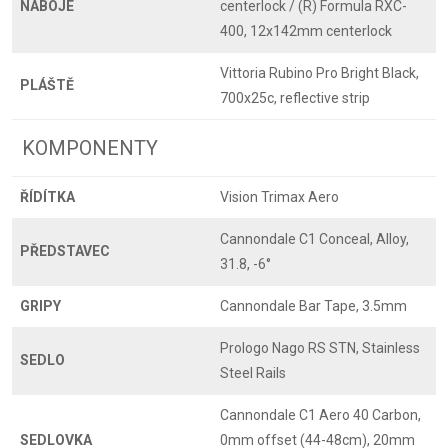
NÁBOJE
centerlock / (R) Formula RXC-
400, 12x142mm centerlock
Vittoria Rubino Pro Bright Black,
PLÁŠTĚ
700x25c, reflective strip
KOMPONENTY
ŘÍDÍTKA
Vision Trimax Aero
Cannondale C1 Conceal, Alloy,
PŘEDSTAVEC
31.8, -6°
GRIPY
Cannondale Bar Tape, 3.5mm
Prologo Nago RS STN, Stainless
SEDLO
Steel Rails
Cannondale C1 Aero 40 Carbon,
SEDLOVKA
0mm offset (44-48cm), 20mm