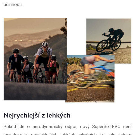
účinnosti.
Nejrychlejší z lehkých
Pokud jde o aerodynamický odpor, nový SuperSix EVO není
jenjedním z nejrychlejších lehkých silničních kol, ale jedním