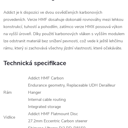
Addict je k dispozici ve dvou osvědčených karbonových
provedeních. Verze HMF dosahuje dokonalé rovnováhy mezi lehkou
konstrukcí, tuhostí a pohodlím, zatímco verze HMX posouvá výkon
na vyšší úroveň. Díky použití karbonových vláken s vyšším modulem
lze odstranit materiál bez snížení pevnosti, což vede k ještě lehčímu
rámu, který si zachovává všechny jízdní vlastnosti, které očekáváte.
Technická specifikace
Addict HMF Carbon
Endurance geometry, Replaceable UDH Derailleur
Rám
Hanger
Internal cable routing
Integrated storage
Addict HMF Flatmount Disc
Vidlice
27.2mm Eccentric Carbon steerer