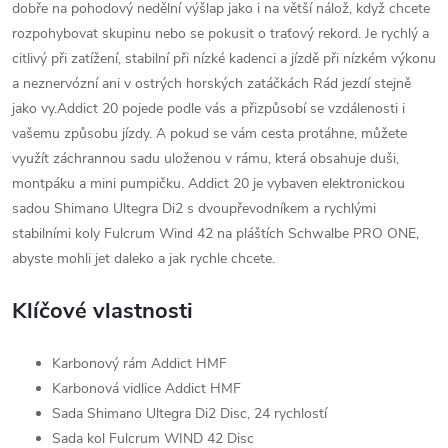
dobře na pohodový nedělní výšlap jako i na větší nálož, když chcete
rozpohybovat skupinu nebo se pokusit o traťový rekord. Je rychlý a
citlivý při zatížení, stabilní při nízké kadenci a jízdě při nízkém výkonu
a neznervózní ani v ostrých horských zatáčkách Rád jezdí stejně
jako vy.Addict 20 pojede podle vás a přizpůsobí se vzdálenosti i
vašemu způsobu jízdy. A pokud se vám cesta protáhne, můžete
využít záchrannou sadu uloženou v rámu, která obsahuje duši,
montpáku a mini pumpičku. Addict 20 je vybaven elektronickou
sadou Shimano Ultegra Di2 s dvoupřevodníkem a rychlými
stabilními koly Fulcrum Wind 42 na pláštích Schwalbe PRO ONE,
abyste mohli jet daleko a jak rychle chcete.
Klíčové vlastnosti
Karbonový rám Addict HMF
Karbonová vidlice Addict HMF
Sada Shimano Ultegra Di2 Disc, 24 rychlostí
Sada kol Fulcrum WIND 42 Disc