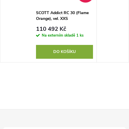
SCOTT Addict RC 30 (Flame
Orange), vel. XXS
110 492 Kč
Na externím skladě
1 ks
DO KOŠÍKU
Z