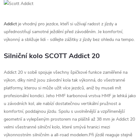
Addict
je vhodný pro jezdce, kteří si užívají radost z jízdy a
upřednostňují samotné ježdění před závoděním. Je komfortní,
výkonný a sbližuje lidi - sdílejte zážitky z jízdy bez ohledu na tempo.
Silniční kolo SCOTT Addict 20
Addict 20 v sobě spojuje všechny špičkové funkce zaměřené na
výkon, díky nimž jsou závodní kola tak výkonná, do všestranné
platformy, kterou si může užít více jezdců, aniž by museli mít
profesionální kondici. Jeho HMF karbonová vrstva HMF je lehká jako
u závodních kol, ale nabízí dostatečnou vertikální pružnost a
komfortní, poddajnou jízdu. Spolu s uvolněnější a vzpřímenější
geometrií a vylepšeným prostorem na pláště až 38 mm je Addict 20
velmi všestranné silniční kolo, které smývá hranici mezi
výkonnostním silničním a all-road modelem.Při jízdě reaguje stejně