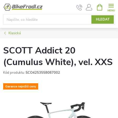
Přejít
NÁKUPNÍ
KOŠÍK
na
obsah
HLEDAT
Klasická
SCOTT Addict 20
(Cumulus White), vel. XXS
Kód produktu:
SCO4253558087002
Garance nejnižší ceny