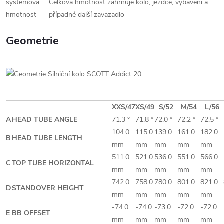
systémová
Celková hmotnost zahrnuje kolo, jezdce, vybavení a
hmotnost
případné další zavazadlo
Geometrie
XXS/47
XS/49
S/52
M/54
L/56
A
HEAD TUBE ANGLE
71.3 °
71.8 °
72.0 °
72.2 °
72.5 °
104.0
115.0
139.0
161.0
182.0
B
HEAD TUBE LENGTH
mm
mm
mm
mm
mm
511.0
521.0
536.0
551.0
566.0
C
TOP TUBE HORIZONTAL
mm
mm
mm
mm
mm
742.0
758.0
780.0
801.0
821.0
D
STANDOVER HEIGHT
mm
mm
mm
mm
mm
-74.0
-74.0
-73.0
-72.0
-72.0
E
BB OFFSET
mm
mm
mm
mm
mm