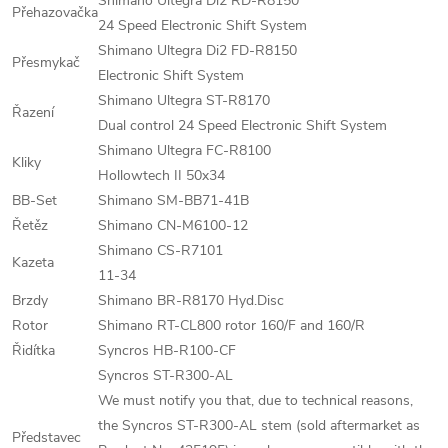
Shimano Ultegra Di2 RD-R8150
Přehazovačka
24 Speed Electronic Shift System
Shimano Ultegra Di2 FD-R8150
Přesmykač
Electronic Shift System
Shimano Ultegra ST-R8170
Řazení
Dual control 24 Speed Electronic Shift System
Shimano Ultegra FC-R8100
Kliky
Hollowtech II 50x34
BB-Set
Shimano SM-BB71-41B
Řetěz
Shimano CN-M6100-12
Shimano CS-R7101
Kazeta
11-34
Brzdy
Shimano BR-R8170 Hyd.Disc
Rotor
Shimano RT-CL800 rotor 160/F and 160/R
Řidítka
Syncros HB-R100-CF
Syncros ST-R300-AL
We must notify you that, due to technical reasons,
the Syncros ST-R300-AL stem (sold aftermarket as
Představec