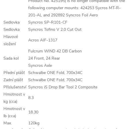
Product No. 425195) is no longer compatible with the
following computer mounts: 424253 Sycros MT-R-
201-AL and 292892 Syncros Foil Aero
Sedlovka
Syncros SP-R101-CF
Sedlovka
Syncros Tofino V 2.0 Cut Out
Hlavové
Acros AIF-1317
složení
Fulcrum WIND 42 DB Carbon
Sada kol
24 Front, 24 Rear
Syncros Axle
Přední plášť
Schwalbe ONE Fold, 700x34C
Zadní plášť
Schwalbe ONE Fold, 700x34C
Příslušenství
Syncros iS Drop Bar Tool 2 Composite
Hmotnost v
8.3
kg (cca)
Hmotnost v
18.30
lb (cca)
Max.
120kg