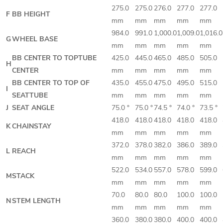
275.0
275.0
276.0
277.0
277.0
F
BB HEIGHT
mm
mm
mm
mm
mm
984.0
991.0
1,000.0
1,009.0
1,016.0
G
WHEEL BASE
mm
mm
mm
mm
mm
BB CENTER TO TOPTUBE
425.0
445.0
465.0
485.0
505.0
H
CENTER
mm
mm
mm
mm
mm
BB CENTER TO TOP OF
435.0
455.0
475.0
495.0
515.0
I
SEATTUBE
mm
mm
mm
mm
mm
J
SEAT ANGLE
75.0 °
75.0 °
74.5 °
74.0 °
73.5 °
418.0
418.0
418.0
418.0
418.0
K
CHAINSTAY
mm
mm
mm
mm
mm
372.0
378.0
382.0
386.0
389.0
L
REACH
mm
mm
mm
mm
mm
522.0
534.0
557.0
578.0
599.0
M
STACK
mm
mm
mm
mm
mm
70.0
80.0
80.0
100.0
100.0
N
STEM LENGTH
mm
mm
mm
mm
mm
360.0
380.0
380.0
400.0
400.0