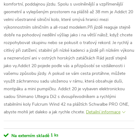
komfortní, poddajnou jízdu. Spolu s uvolněnější a vzpřímenější
geometrií a vylepšeným prostorem na pláště až 38 mm je Addict 20
velmi všestranné silniční kolo, které smývá hranici mezi
výkonnostním silničním a all-road modelem.Při jízdě reaguje stejně
dobře na pohodový nedělní výšlap jako i na větší nálož, když chcete
rozpohybovat skupinu nebo se pokusit o traťový rekord. Je rychlý a
citlivý při zatížení, stabilní při nízké kadenci a jízdě při nízkém výkonu
a neznervózní ani v ostrých horských zatáčkách Rád jezdí stejně
jako vy.Addict 20 pojede podle vás a přizpůsobí se vzdálenosti i
vašemu způsobu jízdy. A pokud se vám cesta protáhne, můžete
využít záchrannou sadu uloženou v rámu, která obsahuje duši,
montpáku a mini pumpičku. Addict 20 je vybaven elektronickou
sadou Shimano Ultegra Di2 s dvoupřevodníkem a rychlými
stabilními koly Fulcrum Wind 42 na pláštích Schwalbe PRO ONE,
abyste mohli jet daleko a jak rychle chcete.
Detailní informace
1 ks
Na externím skladě