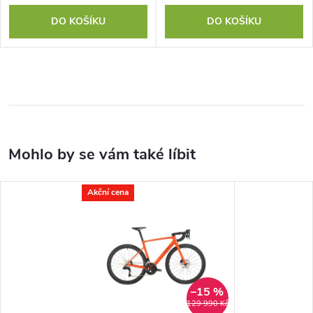
DO KOŠÍKU
DO KOŠÍKU
Akční cena
–15 %
129 990 Kč