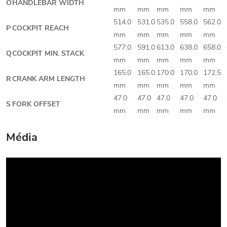
O
HANDLEBAR WIDTH
mm
mm
mm
mm
mm
514.0
531.0
535.0
558.0
562.0
P
COCKPIT REACH
mm
mm
mm
mm
mm
577.0
591.0
613.0
638.0
658.0
Q
COCKPIT MIN. STACK
mm
mm
mm
mm
mm
165.0
165.0
170.0
170.0
172.5
R
CRANK ARM LENGTH
mm
mm
mm
mm
mm
47.0
47.0
47.0
47.0
47.0
S
FORK OFFSET
mm
mm
mm
mm
mm
Média