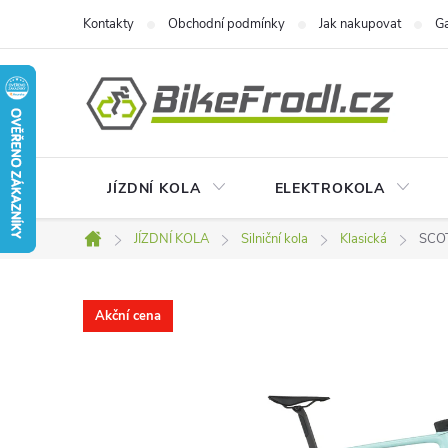
Přejít
Kontakty
Obchodní podmínky
Jak nakupovat
Ga
na
obsah
JÍZDNÍ KOLA
ELEKTROKOLA
JÍZDNÍ KOLA
Silniční kola
Klasická
SCOT
Domů
Akční cena