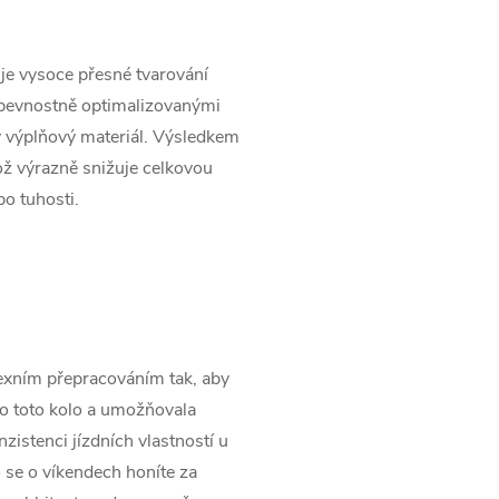
je vysoce přesné tvarování
 pevnostně optimalizovanými
ný výplňový materiál. Výsledkem
což výrazně snižuje celkovou
o tuhosti.
xním přepracováním tak, aby
ro toto kolo a umožňovala
nzistenci jízdních vlastností u
o se o víkendech honíte za