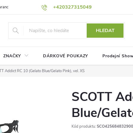
+420327315049
rance nejnižší ceny!
Podmínky ochrany osobních údajů
Platební me
HLEDAT
ZNAČKY
DÁRKOVÉ POUKAZY
Prodejní Sho
T Addict RC 10 (Gelato Blue/Gelato Pink), vel. XS
SCOTT Add
Blue/Gelat
Kód produktu:
SCO42568483290