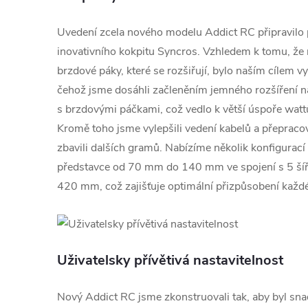
Uvedení zcela nového modelu Addict RC připravilo
inovativního kokpitu Syncros. Vzhledem k tomu, že 
brzdové páky, které se rozšiřují, bylo naším cílem v
čehož jsme dosáhli začleněním jemného rozšíření na
s brzdovými páčkami, což vedlo k větší úspoře wattů,
Kromě toho jsme vylepšili vedení kabelů a přepraco
zbavili dalších gramů. Nabízíme několik konfigurací 
představce od 70 mm do 140 mm ve spojení s 5 ší
420 mm, což zajišťuje optimální přizpůsobení každ
Uživatelsky přívětivá nastavitelnost
Nový Addict RC jsme zkonstruovali tak, aby byl snadn