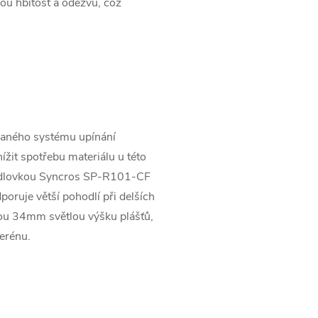
u hbitost a odezvu, což
ovaného systému upínání
ížit spotřebu materiálu u této
 sedlovkou Syncros SP-R101-CF
poruje větší pohodlí při delších
sou 34mm světlou výšku plášťů,
terénu.