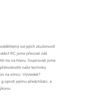
ddělitelný od jejích zkušeností
ddict RC jsme převzali náš
ili ho na hlavu. Inspirovali jsme
přehodnotili naše techniky
on na silnici. Výsledek?
 oproti jejímu předchůdci, a
výkonu.