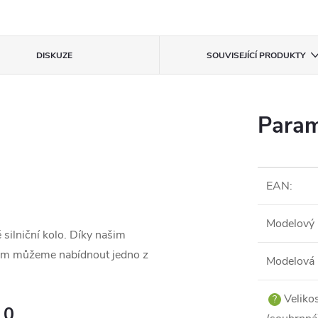
DISKUZE
SOUVISEJÍCÍ PRODUKTY
Param
EAN
:
Modelový 
 silniční kolo. Díky našim
tem můžeme nabídnout jedno z
Modelová 
Veliko
?
10