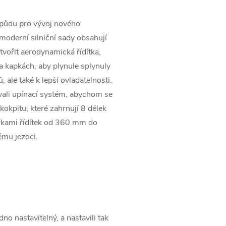
 půdu pro vývoj nového
moderní silniční sady obsahují
ytvořit aerodynamická řídítka,
 kapkách, aby plynule splynuly
 ale také k lepší ovladatelnosti.
vali upínací systém, abychom se
kokpitu, které zahrnují 8 délek
řkami řídítek od 360 mm do
ému jezdci.
o nastavitelný, a nastavili tak