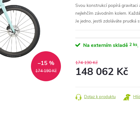
Svou konstrukcí popírá gravitaci
nejlehčím závodním kolem. Každá j
Je jedno, jestli zdoláváte prudká 
Na externím skladě
2 ks
–15 %
174 190 Kč
148 062 Kč
174 190 Kč
Měrná
cena:
Dotaz k produktu
Hlí