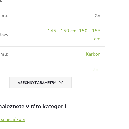
)
:
rámu
:
XS
145 - 150 cm
,
150 - 155
tavy
:
cm
rámu
:
Karbon
l
:
28"
VŠECHNY PARAMETRY
aleznete v této kategorii
 silniční kola