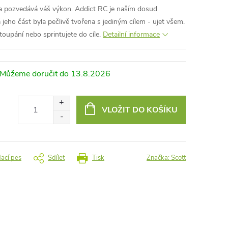
 a pozvedává váš výkon. Addict RC je naším dosud
eho část byla pečlivě tvořena s jediným cílem - ujet všem.
stoupání nebo sprintujete do cíle.
Detailní informace
13.8.2026
VLOŽIT DO KOŠÍKU
dací pes
Sdílet
Tisk
Značka:
Scott