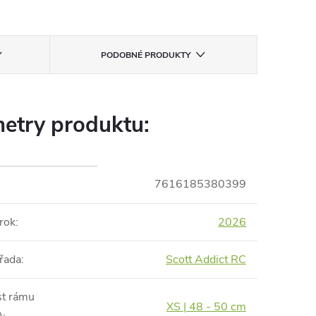
PODOBNÉ PRODUKTY
etry produktu:
7616185380399
rok
:
2026
řada
:
Scott Addict RC
st rámu
XS | 48 - 50 cm