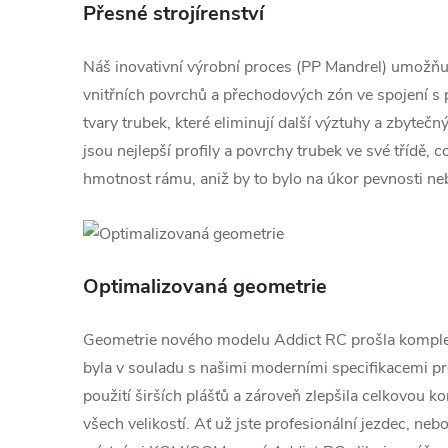
Přesné strojírenství
Náš inovativní výrobní proces (PP Mandrel) umožňu
vnitřních povrchů a přechodových zón ve spojení s
tvary trubek, které eliminují další výztuhy a zbyteč
jsou nejlepší profily a povrchy trubek ve své třídě, 
hmotnost rámu, aniž by to bylo na úkor pevnosti neb
Optimalizovaná geometrie
Geometrie nového modelu Addict RC prošla komple
byla v souladu s našimi moderními specifikacemi p
použití širších plášťů a zároveň zlepšila celkovou ko
všech velikostí. Ať už jste profesionální jezdec, neb