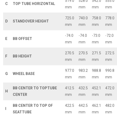
519.0
528.0
542.0
555.0
C
TOP TUBE HORIZONTAL
mm
mm
mm
mm
725.0
740.0
758.0
778.0
D
STANDOVER HEIGHT
mm
mm
mm
mm
-74.0
-74.0
-73.0
-72.0
E
BB OFFSET
mm
mm
mm
mm
270.5
270.5
271.5
272.5
F
BB HEIGHT
mm
mm
mm
mm
977.0
983.2
988.8
990.8
G
WHEEL BASE
mm
mm
mm
mm
BB CENTER TO TOPTUBE
412.5
432.5
452.1
472.0
H
CENTER
mm
mm
mm
mm
BB CENTER TO TOP OF
422.5
442.5
462.1
482.0
I
SEATTUBE
mm
mm
mm
mm