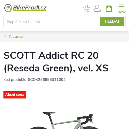
Přejít
NÁKUPNÍ
na
KOŠÍK
obsah
HLEDAT
Klasická
SCOTT Addict RC 20
(Reseda Green), vel. XS
Kód produktu:
SCO4256858341004
Akční cena