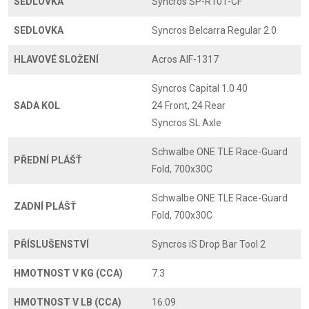
SEDLOVKA
Syncros SP-R101-CF
SEDLOVKA
Syncros Belcarra Regular 2.0
HLAVOVÉ SLOŽENÍ
Acros AIF-1317
Syncros Capital 1.0 40
SADA KOL
24 Front, 24 Rear
Syncros SL Axle
Schwalbe ONE TLE Race-Guard
PŘEDNÍ PLÁŠŤ
Fold, 700x30C
Schwalbe ONE TLE Race-Guard
ZADNÍ PLÁŠŤ
Fold, 700x30C
PŘÍSLUŠENSTVÍ
Syncros iS Drop Bar Tool 2
HMOTNOST V KG (CCA)
7.3
HMOTNOST V LB (CCA)
16.09