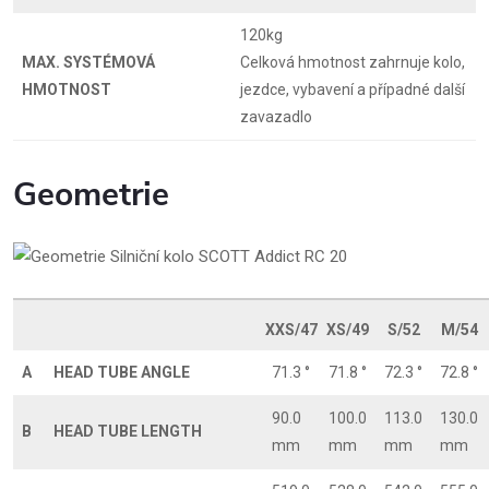
120kg
MAX. SYSTÉMOVÁ
Celková hmotnost zahrnuje kolo,
HMOTNOST
jezdce, vybavení a případné další
zavazadlo
Geometrie
XXS/47
XS/49
S/52
M/54
A
HEAD TUBE ANGLE
71.3 °
71.8 °
72.3 °
72.8 °
90.0
100.0
113.0
130.0
B
HEAD TUBE LENGTH
mm
mm
mm
mm