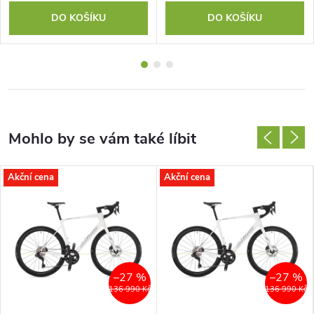
DO KOŠÍKU
DO KOŠÍKU
Akční cena
Akční cena
–27 %
–27 %
136 990 Kč
136 990 Kč