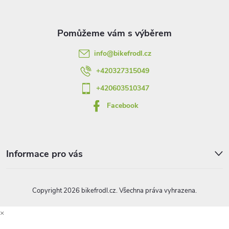
a
t
info
@
bikefrodl.cz
í
+420327315049
+420603510347
Facebook
Informace pro vás
Copyright 2026
bikefrodl.cz
. Všechna práva vyhrazena.
×