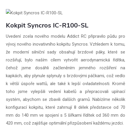
Kokpit Syncros IC-R100-SL
Uvedení zcela nového modelu Addict RC připravilo půdu pro
vývoj nového inovativního kokpitu Syncros. Vzhledem k tomu,
že moderní silniční sady obsahují brzdové páky, které se
rozšiřují, bylo naším cílem vytvořit aerodynamická řídítka,
čehož jsme dosáhli začleněním jemného rozšíření na
kapkách, aby plynule splynuly s brzdovými páčkami, což vedlo
k větší úspoře wattů, ale také k lepší ovladatelnosti. Kromě
toho jsme vylepšili vedení kabelů a přepracovali upínací
systém, abychom se zbavili dalších gramů. Nabízíme několik
konfigurací kokpitu, které zahrnují 8 délek představce od 70
mm do 140 mm ve spojení s 5 šířkami řídítek od 360 mm do
420 mm, což zajišťuje optimální přizpůsobení každému jezdci.