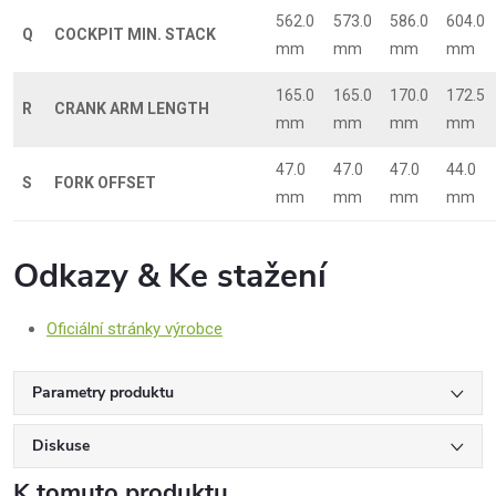
562.0
573.0
586.0
604.0
Q
COCKPIT MIN. STACK
mm
mm
mm
mm
165.0
165.0
170.0
172.5
R
CRANK ARM LENGTH
mm
mm
mm
mm
47.0
47.0
47.0
44.0
S
FORK OFFSET
mm
mm
mm
mm
Odkazy & Ke stažení
Oficiální stránky výrobce
Parametry produktu
Diskuse
K tomuto produktu