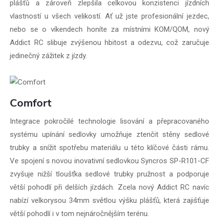
plášťů a zároveň zlepšila celkovou konzistenci jízdních
vlastností u všech velikostí. Ať už jste profesionální jezdec,
nebo se o víkendech honíte za místními KOM/QOM, nový
Addict RC slibuje zvýšenou hbitost a odezvu, což zaručuje
jedinečný zážitek z jízdy.
Comfort
Integrace pokročilé technologie lisování a přepracovaného
systému upínání sedlovky umožňuje ztenčit stěny sedlové
trubky a snížit spotřebu materiálu u této klíčové části rámu.
Ve spojení s novou inovativní sedlovkou Syncros SP-R101-CF
zvyšuje nižší tloušťka sedlové trubky pružnost a podporuje
větší pohodlí při delších jízdách. Zcela nový Addict RC navíc
nabízí velkorysou 34mm světlou výšku plášťů, která zajišťuje
větší pohodlí i v tom nejnáročnějším terénu.