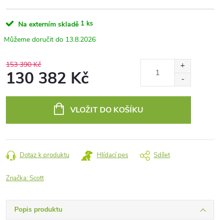
1 ks
Na externím skladě
13.8.2026
153 390 Kč
130 382 Kč
Měrná
cena:
VLOŽIT DO KOŠÍKU
Dotaz k produktu
Hlídací pes
Sdílet
Značka:
Scott
Popis produktu