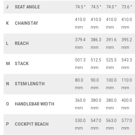
J
SEAT ANGLE
74.5 °
74.5 °
74.0 °
73.6 °
410.0
410.0
410.0
410.0
K
CHAINSTAY
mm
mm
mm
mm
379.4
386.3
391.6
395.2
L
REACH
mm
mm
mm
mm
501.3
512.5
525.5
543.3
M
STACK
mm
mm
mm
mm
80.0
90.0
100.0
110.0
N
STEM LENGTH
mm
mm
mm
mm
360.0
380.0
380.0
400.0
O
HANDLEBAR WIDTH
mm
mm
mm
mm
530.0
547.0
563.0
577.0
P
COCKPIT REACH
mm
mm
mm
mm