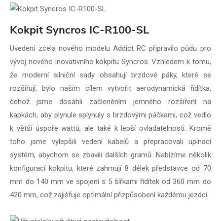
Kokpit Syncros IC-R100-SL
Uvedení zcela nového modelu Addict RC připravilo půdu pro
vývoj nového inovativního kokpitu Syncros. Vzhledem k tomu,
že moderní silniční sady obsahují brzdové páky, které se
rozšiřují, bylo naším cílem vytvořit aerodynamická řídítka,
čehož jsme dosáhli začleněním jemného rozšíření na
kapkách, aby plynule splynuly s brzdovými páčkami, což vedlo
k větší úspoře wattů, ale také k lepší ovladatelnosti. Kromě
toho jsme vylepšili vedení kabelů a přepracovali upínací
systém, abychom se zbavili dalších gramů. Nabízíme několik
konfigurací kokpitu, které zahrnují 8 délek představce od 70
mm do 140 mm ve spojení s 5 šířkami řídítek od 360 mm do
420 mm, což zajišťuje optimální přizpůsobení každému jezdci.