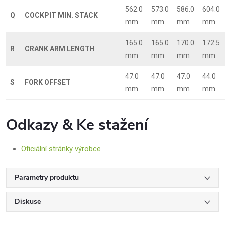
562.0
573.0
586.0
604.0
Q
COCKPIT MIN. STACK
mm
mm
mm
mm
165.0
165.0
170.0
172.5
R
CRANK ARM LENGTH
mm
mm
mm
mm
47.0
47.0
47.0
44.0
S
FORK OFFSET
mm
mm
mm
mm
Odkazy & Ke stažení
Oficiální stránky výrobce
Parametry produktu
Diskuse