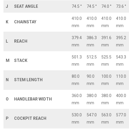
J
SEAT ANGLE
74.5 °
74.5 °
74.0 °
73.6 °
410.0
410.0
410.0
410.0
K
CHAINSTAY
mm
mm
mm
mm
379.4
386.3
391.6
395.2
L
REACH
mm
mm
mm
mm
501.3
512.5
525.5
543.3
M
STACK
mm
mm
mm
mm
80.0
90.0
100.0
110.0
N
STEM LENGTH
mm
mm
mm
mm
360.0
380.0
380.0
400.0
O
HANDLEBAR WIDTH
mm
mm
mm
mm
530.0
547.0
563.0
577.0
P
COCKPIT REACH
mm
mm
mm
mm