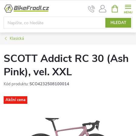
Přejít
NÁKUPNÍ
na
KOŠÍK
obsah
HLEDAT
Klasická
SCOTT Addict RC 30 (Ash
Pink), vel. XXL
Kód produktu:
SCO4232508100014
Akční cena