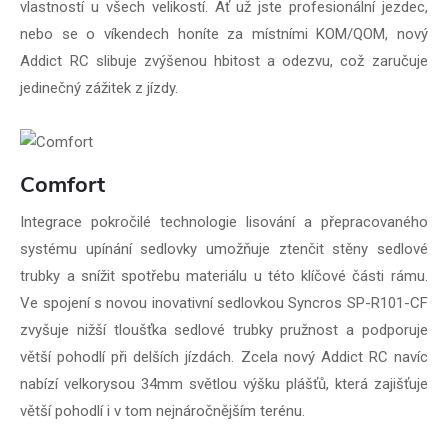
vlastností u všech velikostí. Ať už jste profesionální jezdec,
nebo se o víkendech honíte za místními KOM/QOM, nový
Addict RC slibuje zvýšenou hbitost a odezvu, což zaručuje
jedinečný zážitek z jízdy.
Comfort
Integrace pokročilé technologie lisování a přepracovaného
systému upínání sedlovky umožňuje ztenčit stěny sedlové
trubky a snížit spotřebu materiálu u této klíčové části rámu.
Ve spojení s novou inovativní sedlovkou Syncros SP-R101-CF
zvyšuje nižší tloušťka sedlové trubky pružnost a podporuje
větší pohodlí při delších jízdách. Zcela nový Addict RC navíc
nabízí velkorysou 34mm světlou výšku plášťů, která zajišťuje
větší pohodlí i v tom nejnáročnějším terénu.