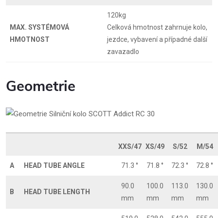
120kg
MAX. SYSTÉMOVÁ
Celková hmotnost zahrnuje kolo,
HMOTNOST
jezdce, vybavení a případné další
zavazadlo
Geometrie
XXS/47
XS/49
S/52
M/54
A
HEAD TUBE ANGLE
71.3 °
71.8 °
72.3 °
72.8 °
90.0
100.0
113.0
130.0
B
HEAD TUBE LENGTH
mm
mm
mm
mm