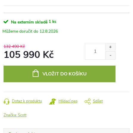
1 ks
Na externím skladě
12.8.2026
132 490 Kč
105 990 Kč
Měrná
cena:
VLOŽIT DO KOŠÍKU
Dotaz k produktu
Hlídací pes
Sdílet
Značka:
Scott