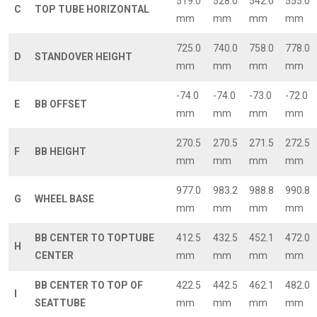
519.0
528.0
542.0
555.0
C
TOP TUBE HORIZONTAL
mm
mm
mm
mm
725.0
740.0
758.0
778.0
D
STANDOVER HEIGHT
mm
mm
mm
mm
-74.0
-74.0
-73.0
-72.0
E
BB OFFSET
mm
mm
mm
mm
270.5
270.5
271.5
272.5
F
BB HEIGHT
mm
mm
mm
mm
977.0
983.2
988.8
990.8
G
WHEEL BASE
mm
mm
mm
mm
BB CENTER TO TOPTUBE
412.5
432.5
452.1
472.0
H
CENTER
mm
mm
mm
mm
BB CENTER TO TOP OF
422.5
442.5
462.1
482.0
I
SEATTUBE
mm
mm
mm
mm