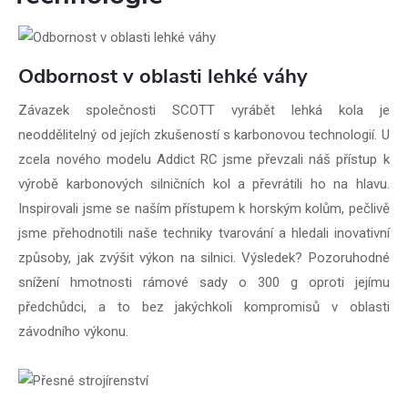
Odbornost v oblasti lehké váhy
Závazek společnosti SCOTT vyrábět lehká kola je
neoddělitelný od jejích zkušeností s karbonovou technologií. U
zcela nového modelu Addict RC jsme převzali náš přístup k
výrobě karbonových silničních kol a převrátili ho na hlavu.
Inspirovali jsme se naším přístupem k horským kolům, pečlivě
jsme přehodnotili naše techniky tvarování a hledali inovativní
způsoby, jak zvýšit výkon na silnici. Výsledek? Pozoruhodné
snížení hmotnosti rámové sady o 300 g oproti jejímu
předchůdci, a to bez jakýchkoli kompromisů v oblasti
závodního výkonu.