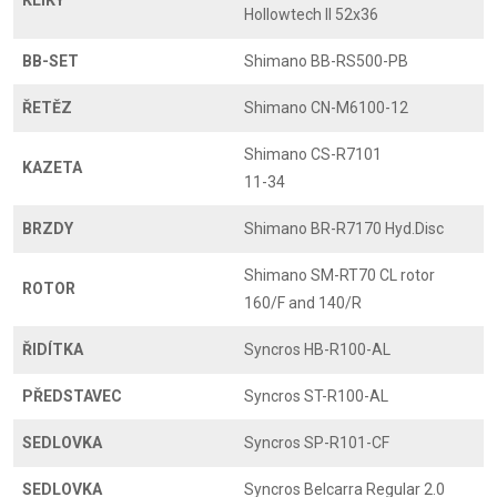
Hollowtech II 52x36
BB-SET
Shimano BB-RS500-PB
ŘETĚZ
Shimano CN-M6100-12
Shimano CS-R7101
KAZETA
11-34
BRZDY
Shimano BR-R7170 Hyd.Disc
Shimano SM-RT70 CL rotor
ROTOR
160/F and 140/R
ŘIDÍTKA
Syncros HB-R100-AL
PŘEDSTAVEC
Syncros ST-R100-AL
SEDLOVKA
Syncros SP-R101-CF
SEDLOVKA
Syncros Belcarra Regular 2.0