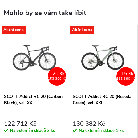
Akční cena
Akční cena
–20 %
–15 %
153 390 Kč
153 390 Kč
SCOTT Addict RC 20 (Carbon
SCOTT Addict RC 20 (Reseda
Black), vel. XXL
Green), vel. XXL
122 712 Kč
130 382 Kč
Na externím skladě
2 ks
Na externím skladě
1 ks