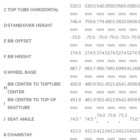
520.0
530.0
540.0
550.0
565.0
580.
C
TOP TUBE HORIZONTAL
mm
mm
mm
mm
mm
mm
746.4
759.6
779.4
801.0
820.0
838.
D
STANDOVER HEIGHT
mm
mm
mm
mm
mm
mm
-70.0
-70.0
-70.0
-70.0
-70.0
-70.0
E
BB OFFSET
mm
mm
mm
mm
mm
mm
274.5
274.5
274.5
274.5
274.5
274.
F
BB HEIGHT
mm
mm
mm
mm
mm
mm
987.7
993.7
990.7
992.6
999.9
1,008
G
WHEEL BASE
mm
mm
mm
mm
mm
mm
BB CENTER TO TOPTUBE
450.8
480.9
501.4
521.6
541.4
558.
H
CENTER
mm
mm
mm
mm
mm
mm
BB CENTER TO TOP OF
451.8
481.9
502.4
522.6
542.4
559.
I
SEATTUBE
mm
mm
mm
mm
mm
mm
74.0
73.6
73.3
J
SEAT ANGLE
74.5 °
74.5 °
73.0 
°
°
°
412.0
412.0
412.0
412.0
412.0
412.
K
CHAINSTAY
mm
mm
mm
mm
mm
mm