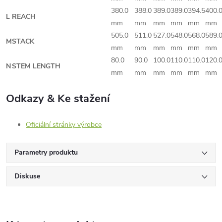
380.0
388.0
389.0
389.0
394.5
400.
L
REACH
mm
mm
mm
mm
mm
mm
505.0
511.0
527.0
548.0
568.0
589.
M
STACK
mm
mm
mm
mm
mm
mm
80.0
90.0
100.0
110.0
110.0
120.
N
STEM LENGTH
mm
mm
mm
mm
mm
mm
Odkazy & Ke stažení
Oficiální stránky výrobce
Parametry produktu
Diskuse