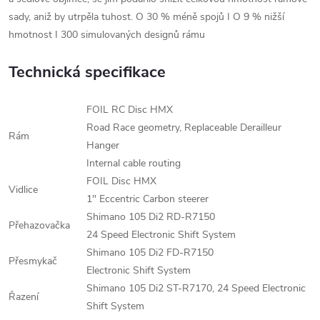
sady, aniž by utrpěla tuhost. O 30 % méně spojů I O 9 % nižší
hmotnost I 300 simulovaných designů rámu
Technická specifikace
FOIL RC Disc HMX
Road Race geometry, Replaceable Derailleur
Rám
Hanger
Internal cable routing
FOIL Disc HMX
Vidlice
1" Eccentric Carbon steerer
Shimano 105 Di2 RD-R7150
Přehazovačka
24 Speed Electronic Shift System
Shimano 105 Di2 FD-R7150
Přesmykač
Electronic Shift System
Shimano 105 Di2 ST-R7170, 24 Speed Electronic
Řazení
Shift System