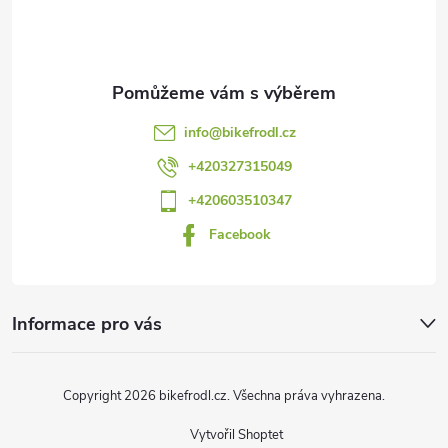
p
a
t
info
@
bikefrodl.cz
í
+420327315049
+420603510347
Facebook
Informace pro vás
Copyright 2026
bikefrodl.cz
. Všechna práva vyhrazena.
Vytvořil Shoptet