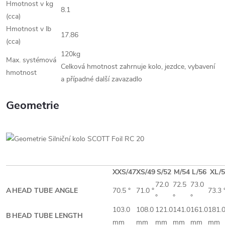
Hmotnost v kg
8.1
(cca)
Hmotnost v lb
17.86
(cca)
120kg
Max. systémová
Celková hmotnost zahrnuje kolo, jezdce, vybavení
hmotnost
a případné další zavazadlo
Geometrie
XXS/47
XS/49
S/52
M/54
L/56
XL/
72.0
72.5
73.0
A
HEAD TUBE ANGLE
70.5 °
71.0 °
73.3 
°
°
°
103.0
108.0
121.0
141.0
161.0
181.
B
HEAD TUBE LENGTH
mm
mm
mm
mm
mm
mm