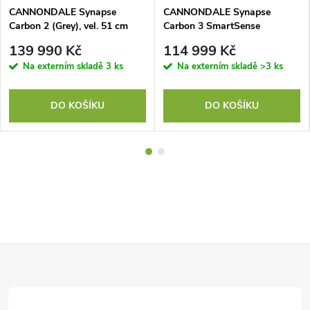
CANNONDALE Synapse
CANNONDALE Synapse
Carbon 2 (Grey), vel. 51 cm
Carbon 3 SmartSense
(Cashmere), vel. 51 cm
139 990 Kč
114 999 Kč
Na externím skladě
3 ks
Na externím skladě
>3 ks
DO KOŠÍKU
DO KOŠÍKU
Z
á