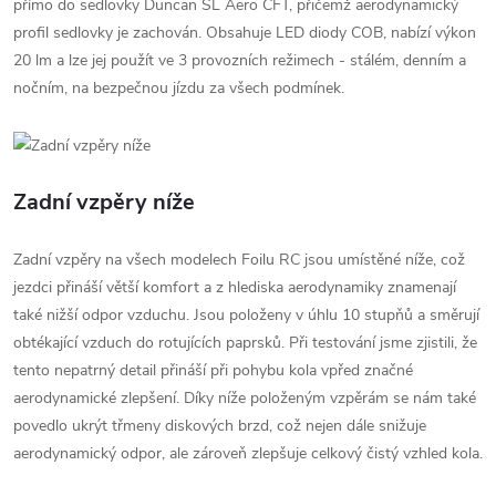
přímo do sedlovky Duncan SL Aero CFT, přičemž aerodynamický
profil sedlovky je zachován. Obsahuje LED diody COB, nabízí výkon
20 lm a lze jej použít ve 3 provozních režimech - stálém, denním a
nočním, na bezpečnou jízdu za všech podmínek.
Zadní vzpěry níže
Zadní vzpěry na všech modelech Foilu RC jsou umístěné níže, což
jezdci přináší větší komfort a z hlediska aerodynamiky znamenají
také nižší odpor vzduchu. Jsou položeny v úhlu 10 stupňů a směrují
obtékající vzduch do rotujících paprsků. Při testování jsme zjistili, že
tento nepatrný detail přináší při pohybu kola vpřed značné
aerodynamické zlepšení. Díky níže položeným vzpěrám se nám také
povedlo ukrýt třmeny diskových brzd, což nejen dále snižuje
aerodynamický odpor, ale zároveň zlepšuje celkový čistý vzhled kola.