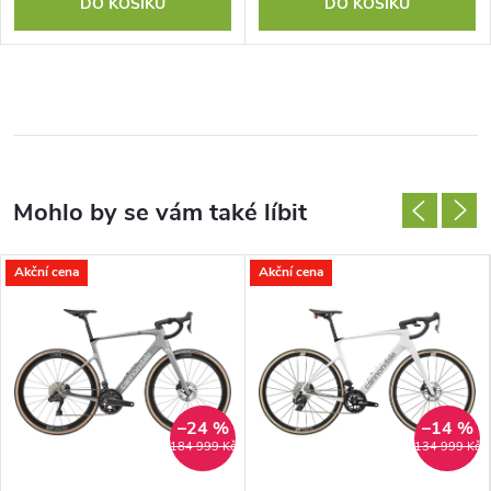
DO KOŠÍKU
DO KOŠÍKU
Akční cena
Akční cena
–24 %
–14 %
184 999 Kč
134 999 Kč