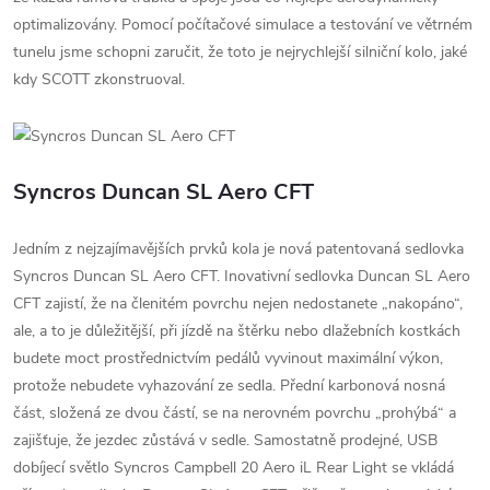
optimalizovány. Pomocí počítačové simulace a testování ve větrném
tunelu jsme schopni zaručit, že toto je nejrychlejší silniční kolo, jaké
kdy SCOTT zkonstruoval.
Syncros Duncan SL Aero CFT
Jedním z nejzajímavějších prvků kola je nová patentovaná sedlovka
Syncros Duncan SL Aero CFT. Inovativní sedlovka Duncan SL Aero
CFT zajistí, že na členitém povrchu nejen nedostanete „nakopáno“,
ale, a to je důležitější, při jízdě na štěrku nebo dlažebních kostkách
budete moct prostřednictvím pedálů vyvinout maximální výkon,
protože nebudete vyhazování ze sedla. Přední karbonová nosná
část, složená ze dvou částí, se na nerovném povrchu „prohýbá“ a
zajišťuje, že jezdec zůstává v sedle. Samostatně prodejné, USB
dobíjecí světlo Syncros Campbell 20 Aero iL Rear Light se vkládá