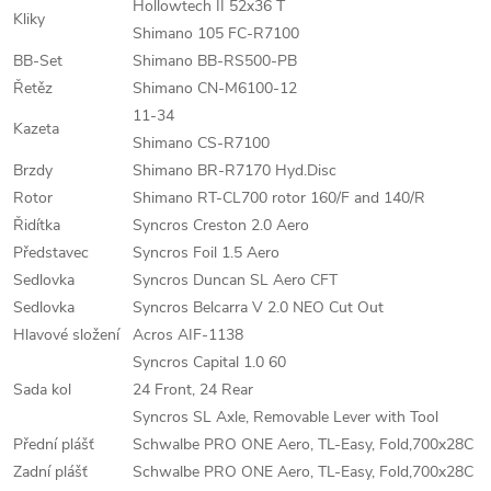
Hollowtech II 52x36 T
Kliky
Shimano 105 FC-R7100
BB-Set
Shimano BB-RS500-PB
Řetěz
Shimano CN-M6100-12
11-34
Kazeta
Shimano CS-R7100
Brzdy
Shimano BR-R7170 Hyd.Disc
Rotor
Shimano RT-CL700 rotor 160/F and 140/R
Řidítka
Syncros Creston 2.0 Aero
Představec
Syncros Foil 1.5 Aero
Sedlovka
Syncros Duncan SL Aero CFT
Sedlovka
Syncros Belcarra V 2.0 NEO Cut Out
Hlavové složení
Acros AIF-1138
Syncros Capital 1.0 60
Sada kol
24 Front, 24 Rear
Syncros SL Axle, Removable Lever with Tool
Přední plášť
Schwalbe PRO ONE Aero, TL-Easy, Fold,700x28C
Zadní plášť
Schwalbe PRO ONE Aero, TL-Easy, Fold,700x28C