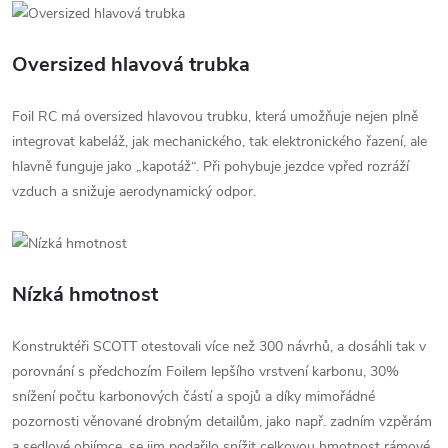
Oversized hlavová trubka
Foil RC má oversized hlavovou trubku, která umožňuje nejen plně
integrovat kabeláž, jak mechanického, tak elektronického řazení, ale
hlavně funguje jako „kapotáž“. Při pohybuje jezdce vpřed rozráží
vzduch a snižuje aerodynamický odpor.
Nízká hmotnost
Konstruktéři SCOTT otestovali více než 300 návrhů, a dosáhli tak v
porovnání s předchozím Foilem lepšího vrstvení karbonu, 30%
snížení počtu karbonových částí a spojů a díky mimořádné
pozornosti věnované drobným detailům, jako např. zadním vzpěrám
a sedlové objímce, se jim podařilo snížit celkovou hmotnost rámové