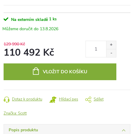
1 ks
Na externím skladě
13.8.2026
129 990 Kč
110 492 Kč
Měrná
cena:
VLOŽIT DO KOŠÍKU
Dotaz k produktu
Hlídací pes
Sdílet
Značka:
Scott
Popis produktu