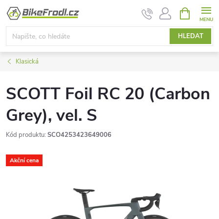
Přejít
NÁKUPNÍ
KOŠÍK
na
obsah
HLEDAT
Klasická
SCOTT Foil RC 20 (Carbon
Grey), vel. S
Kód produktu:
SCO4253423649006
Akční cena