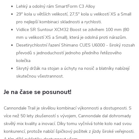
Lehký a odolný rám SmartForm C3 Alloy
29" kola u větších velikostí, 27,5" kola u velikostí XS a Small
pro nejlepší kombinaci skladnosti a rychlosti.
Vidlice SR Suntour XCM32 Boost se zdvihem 100 mm (80
mm u velikostí XS a Small), která je odolná proti nárazům.
Desetirychlostní řazení Shimano CUES U6000 - široký rozsah
převodů s jednoduchostí jednoho předního řetězového
kolečka
Skrytý držák na stojan a úchyty na nosič a blatníky nabízejí
skutečnou všestrannost.
Je na čase se posunout!
Cannondale Trail je skvělou kombinací výkonnosti a dostupnosti. S
více než 50 lety zkušeností s vývojem, Cannondale dal dohromady
skvělý mix kvality a inovací. Díky tomu vyčnívá tohle kolo nad svou
konkurencí, protože nabízí špičkový požitek z jízdy široké veřejnosti.