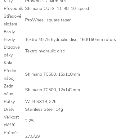
Kliky
Prowheel, Charm 30T
Převodník
Shimano CUES, 11-48, 10-speed
Středové
ProWheel, square taper
složení
Brzdy
Brzdy
Tektro M275 hydraulic disc, 160/160mm rotors
Brzdové
Tektro hydraulic disc
páky
Kola
Přední
Shimano TC500, 15x110mm
náboj
Zadní
Shimano TC500, 12x142mm
náboj
Ráfky
WTB SX19, 32h
Dráty
Stainless Steel, 14g
Velikost
2.25
plášťů
Průměr
27.5/29