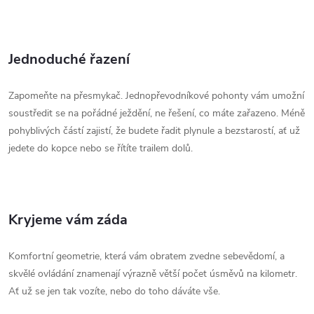
Jednoduché řazení
Zapomeňte na přesmykač. Jednopřevodníkové pohonty vám umožní
soustředit se na pořádné ježdění, ne řešení, co máte zařazeno. Méně
pohyblivých částí zajistí, že budete řadit plynule a bezstarostí, ať už
jedete do kopce nebo se řítíte trailem dolů.
Kryjeme vám záda
Komfortní geometrie, která vám obratem zvedne sebevědomí, a
skvělé ovládání znamenají výrazně větší počet úsměvů na kilometr.
Ať už se jen tak vozíte, nebo do toho dáváte vše.