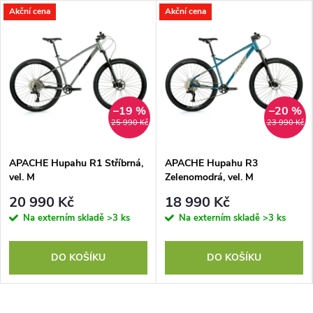
Akční cena
Akční cena
–19 %
–20 %
25 990 Kč
23 990 Kč
APACHE Hupahu R1 Stříbrná,
APACHE Hupahu R3
vel. M
Zelenomodrá, vel. M
20 990 Kč
18 990 Kč
Na externím skladě
>3 ks
Na externím skladě
>3 ks
DO KOŠÍKU
DO KOŠÍKU