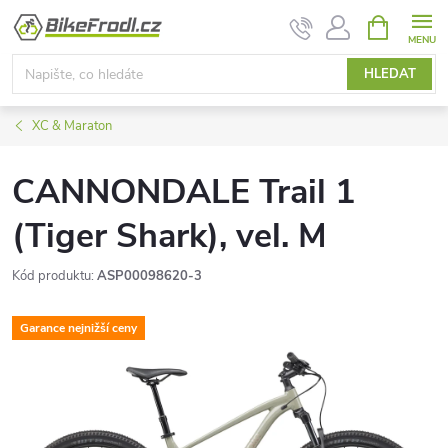
Přejít
NÁKUPNÍ
KOŠÍK
na
obsah
HLEDAT
XC & Maraton
CANNONDALE Trail 1
(Tiger Shark), vel. M
Kód produktu:
ASP00098620-3
Garance nejnižší ceny