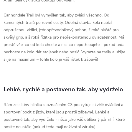
A tím dělá cyklistiku dostupnout všem.
Cannondale Trail byl vymyšlen tak, aby zvládl všechno. Od
kamenitých trailů po rovné cesty. Odolná stavba kola nabízí
odpruženou vidlici, jednopřevodníkový pohon, široké pláště pro
skvělý grip, a široká řídítka pro nepřekonatelnou ovladatelnost. Má
prostě vše, co od kola chcete a nic, co nepotřebujete - pokud teda
nechcete na kolo dát stojánek nebo nosič. Vyrazte na traily a užijte
si je na maximum – tohle kolo je váš lístek k zábavě!
Lehké, rychlé a postaveno tak, aby vydrželo
Rám ze slitiny hliníku s označením C3 poskytuje skvělé ovládání a
sportovní pocit z jízdy, které jsou prostě zábavné. Lehké a
postavené tak, aby vydrželo - něco jako váš oblíbený pár riflí, které
nosíte neustále (pokud teda mají doživotní záruku).