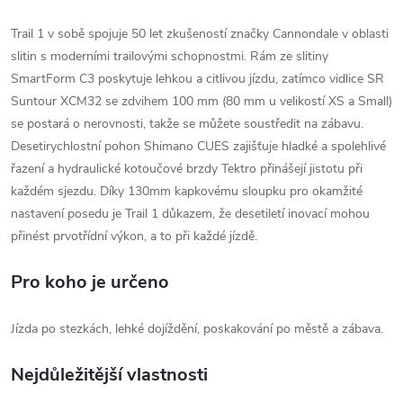
Trail 1 v sobě spojuje 50 let zkušeností značky Cannondale v oblasti
slitin s moderními trailovými schopnostmi. Rám ze slitiny
SmartForm C3 poskytuje lehkou a citlivou jízdu, zatímco vidlice SR
Suntour XCM32 se zdvihem 100 mm (80 mm u velikostí XS a Small)
se postará o nerovnosti, takže se můžete soustředit na zábavu.
Desetirychlostní pohon Shimano CUES zajišťuje hladké a spolehlivé
řazení a hydraulické kotoučové brzdy Tektro přinášejí jistotu při
každém sjezdu. Díky 130mm kapkovému sloupku pro okamžité
nastavení posedu je Trail 1 důkazem, že desetiletí inovací mohou
přinést prvotřídní výkon, a to při každé jízdě.
Pro koho je určeno
Jízda po stezkách, lehké dojíždění, poskakování po městě a zábava.
Nejdůležitější vlastnosti