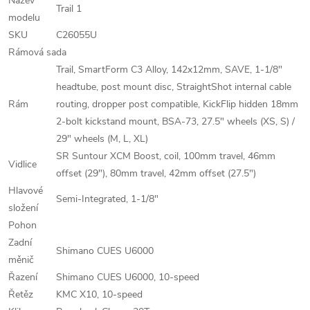
Název
Trail 1
modelu
SKU
C26055U
Rámová sada
Trail, SmartForm C3 Alloy, 142x12mm, SAVE, 1-1/8"
headtube, post mount disc, StraightShot internal cable
Rám
routing, dropper post compatible, KickFlip hidden 18mm
2-bolt kickstand mount, BSA-73, 27.5" wheels (XS, S) /
29" wheels (M, L, XL)
SR Suntour XCM Boost, coil, 100mm travel, 46mm
Vidlice
offset (29"), 80mm travel, 42mm offset (27.5")
Hlavové
Semi-Integrated, 1-1/8"
složení
Pohon
Zadní
Shimano CUES U6000
měnič
Řazení
Shimano CUES U6000, 10-speed
Řetěz
KMC X10, 10-speed