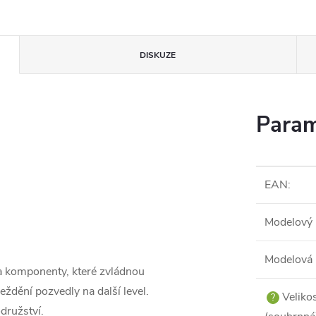
DISKUZE
Param
EAN
:
Modelový 
Modelová 
a komponenty, které zvládnou
ježdění pozvedly na další level.
Veliko
?
družství.