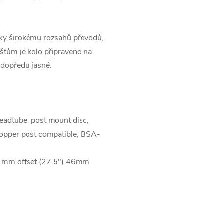
íky širokému rozsahů převodů,
ťům je kolo připraveno na
 dopředu jasné.
adtube, post mount disc,
dropper post compatible, BSA-
2mm offset (27.5") 46mm