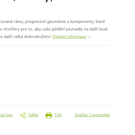
ované rámy, progresivní geometrie a komponenty, které
ou stvořeny pro to, aby vaše ježdění pozvedly na další level.
o další velká dobrodružství.
Detailní informace
dací pes
Sdílet
Tisk
Značka:
Cannondale