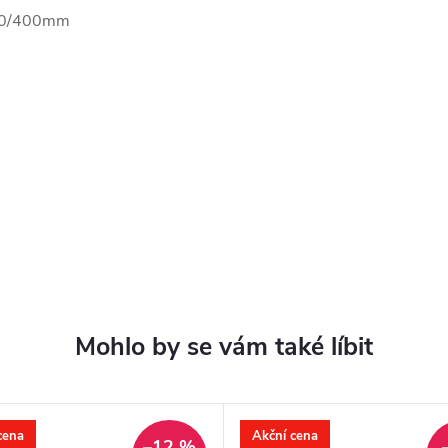
350/400mm
cena
Akční cena
–12 %