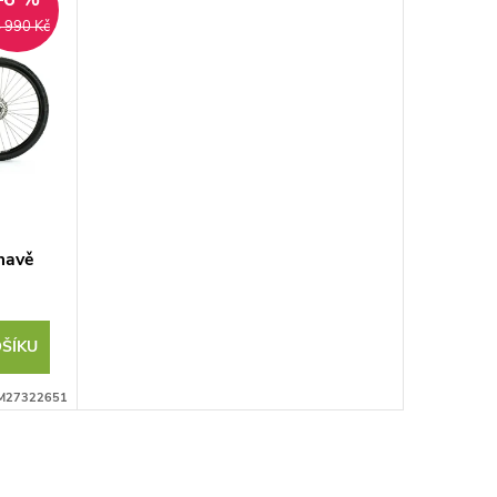
 990 Kč
mavě
ŠÍKU
M27322651