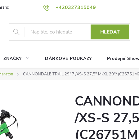
+420327315049
rance nejnižší ceny!
Podmínky ochrany osobních údajů
Platební me
HLEDAT
ZNAČKY
DÁRKOVÉ POUKAZY
Prodejní Sho
Maraton
CANNONDALE TRAIL 29" 7 /XS-S 27,5'' M-XL 29''/ (C26751M2
CANNONDA
/XS-S 27,5
(C26751M2