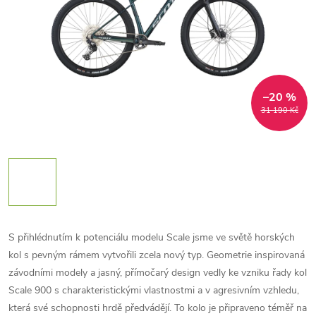
–20 %
31 190 Kč
S přihlédnutím k potenciálu modelu Scale jsme ve světě horských
kol s pevným rámem vytvořili zcela nový typ. Geometrie inspirovaná
závodními modely a jasný, přímočarý design vedly ke vzniku řady kol
Scale 900 s charakteristickými vlastnostmi a v agresivním vzhledu,
která své schopnosti hrdě předvádějí. To kolo je připraveno téměř na