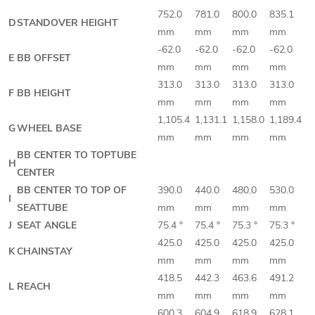
752.0
781.0
800.0
835.1
D
STANDOVER HEIGHT
mm
mm
mm
mm
-62.0
-62.0
-62.0
-62.0
E
BB OFFSET
mm
mm
mm
mm
313.0
313.0
313.0
313.0
F
BB HEIGHT
mm
mm
mm
mm
1,105.4
1,131.1
1,158.0
1,189.4
G
WHEEL BASE
mm
mm
mm
mm
BB CENTER TO TOPTUBE
H
CENTER
BB CENTER TO TOP OF
390.0
440.0
480.0
530.0
I
SEATTUBE
mm
mm
mm
mm
J
SEAT ANGLE
75.4 °
75.4 °
75.3 °
75.3 °
425.0
425.0
425.0
425.0
K
CHAINSTAY
mm
mm
mm
mm
418.5
442.3
463.6
491.2
L
REACH
mm
mm
mm
mm
600.3
604.9
618.9
628.1