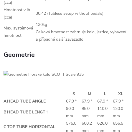
(cca)
Hmotnost v lb
30.42 (Tubless setup without pedals)
(cca)
130kg
Max. systémová
Celková hmotnost zahrnuje kolo, jezdce, vybavení
hmotnost
a případné další zavazadlo
Geometrie
S
M
L
XL
A
HEAD TUBE ANGLE
67.9 °
67.9 °
67.9 °
67.9 °
90.0
95.0
110.0
120.0
B
HEAD TUBE LENGTH
mm
mm
mm
mm
575.0
600.2
626.0
656.5
C
TOP TUBE HORIZONTAL
mm
mm
mm
mm