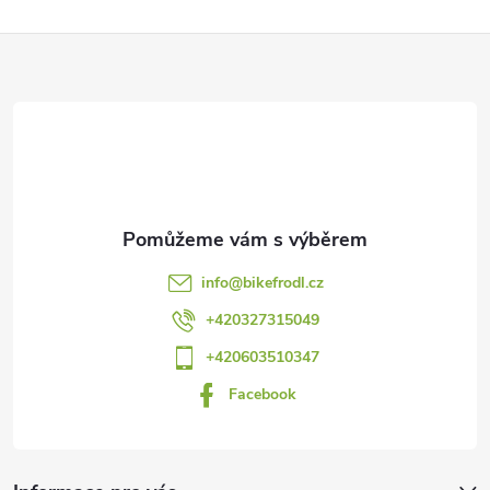
Z
á
p
a
t
info
@
bikefrodl.cz
í
+420327315049
+420603510347
Facebook