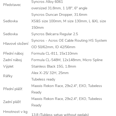
Syncros Alloy 6061
Představec
oversized 31.8mm, 1 1/8", 6° angle
Syncros Duncan Dropper, 31.6mm
Sedlovka
XS&S size 100mm, M size 130mm, L &XL size
150mm
Sedlovka
Syncros Belcarra Regular 2.5
Syncros - Acros OE Cable Routing HS System
Hlavové složení
OD 50/62mm, ID 42/56mm
Přední náboj
Formula CL-811, 15x110mm
Zadní náboj
Formula CL-548M, 12x148mm, Micro Spline
Výplet
Stainless Black 15G, 1.8mm
Alex X-25/ 32H, 25mm
Ráfky
Tubeless ready
Maxxis Rekon Race, 29x2.4", EXO, Tubeless
Přední plášť
Ready
Maxxis Rekon Race, 29x2.4", EXO, Tubeless
Zadní plášť
Ready
Hmotnost v kg
13.8 (Tubless setup without pedals)