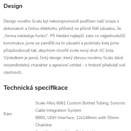
Design
Design nového Scalu byl nekompromisně podřízen naší snaze o
dokonalost a čistou efektivitu, přičemž se přísně řídil zásadou, že
„forma následuje funkci“. Při hledání nejlepší, zato co nejjednodušší
konstrukce, jsme se zaměřili na to zásadní a podstatu kola jsme
přizpůsobovali tak, abychom stvořili zcela nový druh XC kola.
Výsledkem je jasný, čistý design, který zbrusu novému Scalu dává
nezaměnitelný charakter a agresivní vzhled - s hrdostí předvádí své
vlastnosti.
Technická specifikace
Scale Alloy 6061 Custom Butted Tubing, Syncros
Cable Integration System
Rám
BB92, UDH Interface, 12x148mm with 55mm
Chainline