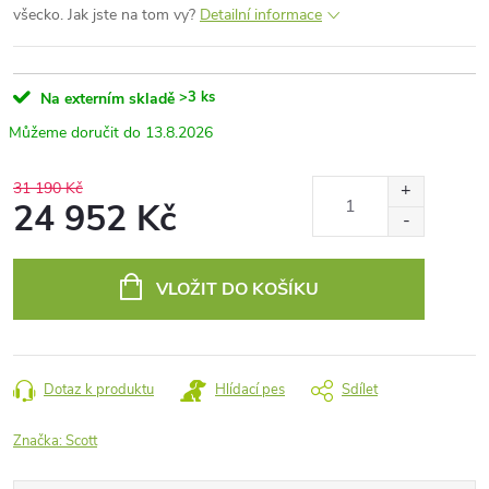
všecko. Jak jste na tom vy?
Detailní informace
>3 ks
Na externím skladě
13.8.2026
31 190 Kč
24 952 Kč
Měrná
cena:
VLOŽIT DO KOŠÍKU
Dotaz k produktu
Hlídací pes
Sdílet
Značka:
Scott