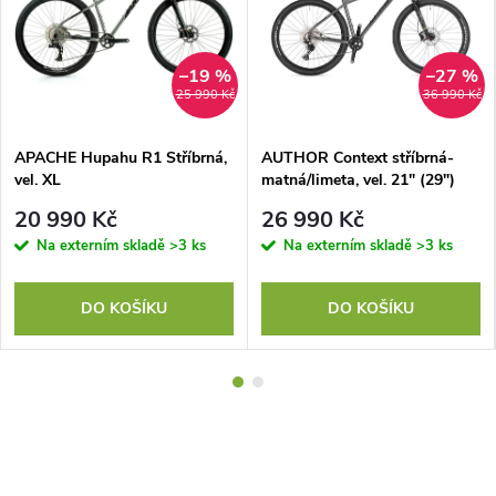
–19 %
–27 %
25 990 Kč
36 990 Kč
APACHE Hupahu R1 Stříbrná,
AUTHOR Context stříbrná-
vel. XL
matná/limeta, vel. 21" (29")
20 990 Kč
26 990 Kč
Na externím skladě
>3 ks
Na externím skladě
>3 ks
DO KOŠÍKU
DO KOŠÍKU