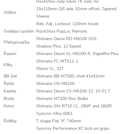
RockShox Judy Silver TK Solo Air
15x110mm QR axle, 51mm offset, Tapered
Vidlice
Steerer
Reb. Adj., Lockout, 110mm travel
Ovládací systém
RockShox PopLoc Remote
Shimano Deore RD-M6100 SGS
Přehazovačka
Shadow Plus, 12 Speed
Řazení
Shimano Deore SL-M6100-R, Rapidfire Plus
Shimano FC-MT512-1
Kliky
55mm CL, 32T
BB-Set
Shimano BB-MT500, shell 41x92mm
Řetěz
Shimano CN-M6100
Kazeta
Shimano Deore CS-M6100-12, 10-51 T
Brzdy
Shimano MT200 Disc Brake
Rotor
Shimano SM-RT10 CL, 180/F and 160/R
Syncros Alloy 6061
Řidítka
T shape Flat, 9°, 740mm
Syncros Performance XC lock-on grips