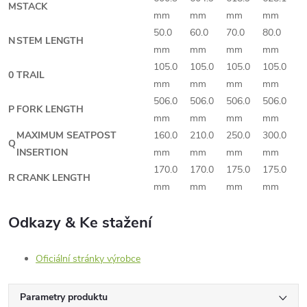
M
STACK
mm
mm
mm
mm
50.0
60.0
70.0
80.0
N
STEM LENGTH
mm
mm
mm
mm
105.0
105.0
105.0
105.0
0
TRAIL
mm
mm
mm
mm
506.0
506.0
506.0
506.0
P
FORK LENGTH
mm
mm
mm
mm
MAXIMUM SEATPOST
160.0
210.0
250.0
300.0
Q
INSERTION
mm
mm
mm
mm
170.0
170.0
175.0
175.0
R
CRANK LENGTH
mm
mm
mm
mm
Odkazy & Ke stažení
Oficiální stránky výrobce
Parametry produktu