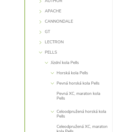
AUTHOR
í
APACHE
CANNONDALE
r
GT
LECTRON
PELLS
Jízdní kola Pells
Horská kola Pells
Pevná horská kola Pells
Pevná XC, maraton kola
Pells
Celoodpružená horská kola
i
Pells
Celeodpružená XC, maraton
kola Pells