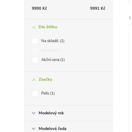
t
9990
Kč
9991
Kč
r
1
Dle štítku
a
Na skladě
1
n
Novinka
0
Akční cena
1
n
í
i
í
Značky
p
Pells
1
a
Modelový rok
n
Modelová řada