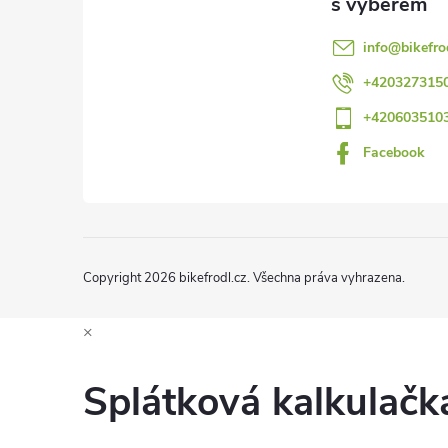
a
info
@
bikefro
t
+420327315
+420603510
í
Facebook
Copyright 2026
bikefrodl.cz
. Všechna práva vyhrazena.
×
Splátková kalkulač