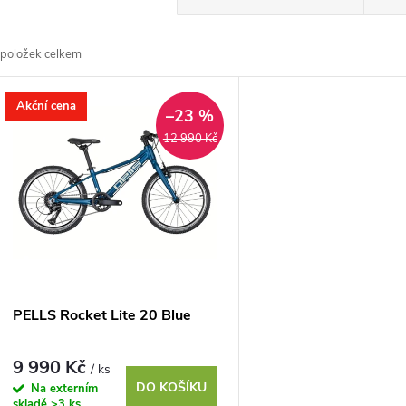
a
položek celkem
z
V
Akční cena
e
–23 %
ý
12 990 Kč
n
p
p
s
r
p
PELLS Rocket Lite 20 Blue
o
r
9 990 Kč
/ ks
d
DO KOŠÍKU
Na externím
skladě
>3 ks