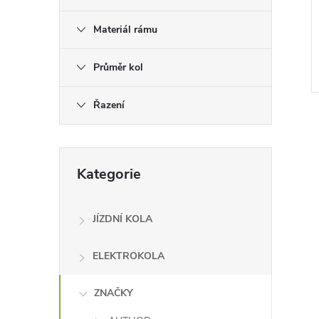
e
Materiál rámu
l
Průměr kol
Řazení
Přeskočit
Kategorie
kategorie
l
JÍZDNÍ KOLA
ELEKTROKOLA
ZNAČKY