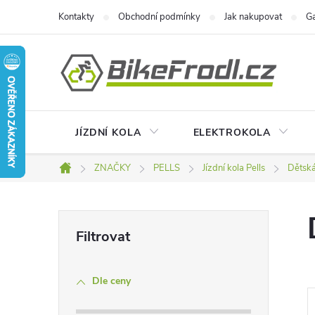
Přejít
Kontakty
Obchodní podmínky
Jak nakupovat
Ga
na
obsah
JÍZDNÍ KOLA
ELEKTROKOLA
ZNAČKY
PELLS
Jízdní kola Pells
Dětská
Domů
P
o
Dle ceny
s