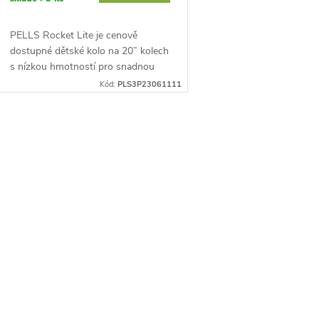
o
u
d
PELLS Rocket Lite je cenově
k
dostupné dětské kolo na 20” kolech
u
s nízkou hmotností pro snadnou
manipulaci, účinnými ráfkovými V-
t
Kód:
PLS3P23061111
brzdami a geometrii...
k
ů
t
O
v
ů
á
d
a
c