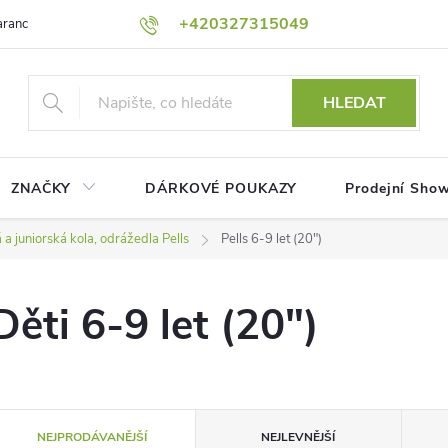
+420327315049
rance nejnižší ceny!
Podmínky ochrany osobních údajů
Platební me
HLEDAT
ZNAČKY
DÁRKOVÉ POUKAZY
Prodejní Sho
 a juniorská kola, odrážedla Pells
Pells 6-9 let (20")
Děti 6-9 let (20")
Ř
NEJPRODÁVANĚJŠÍ
NEJLEVNĚJŠÍ