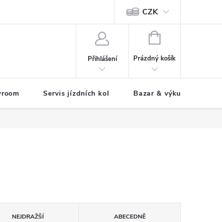
CZK
tody
NÁKUPNÍ
KOŠÍK
Prázdný košík
Přihlášení
wroom
Servis jízdních kol
Bazar & výkup jízdních 
NEJDRAŽŠÍ
ABECEDNĚ