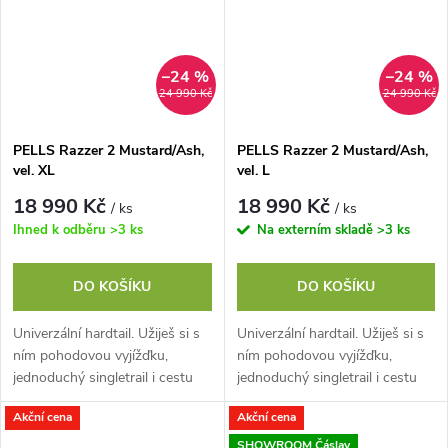
–24 %
–24 %
24 990 Kč
24 990 Kč
PELLS Razzer 2 Mustard/Ash,
PELLS Razzer 2 Mustard/Ash,
vel. XL
vel. L
18 990 Kč
18 990 Kč
/ ks
/ ks
Ihned k odběru
>3 ks
Na externím skladě
>3 ks
DO KOŠÍKU
DO KOŠÍKU
Univerzální hardtail. Užiješ si s
Univerzální hardtail. Užiješ si s
ním pohodovou vyjížďku,
ním pohodovou vyjížďku,
jednoduchý singletrail i cestu
jednoduchý singletrail i cestu
do práce. Jeho hliníkový rám s
do práce. Jeho hliníkový rám s
Akční cena
Akční cena
Easy Trail geometrií perfektně...
Easy Trail geometrií perfektně...
SHOWROOM Čáslav