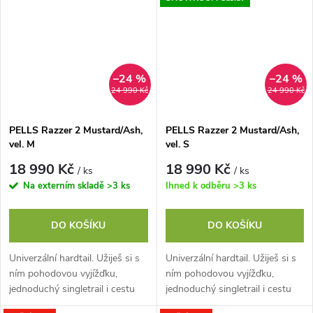
–24 %
–24 %
24 990 Kč
24 990 Kč
PELLS Razzer 2 Mustard/Ash,
PELLS Razzer 2 Mustard/Ash,
vel. M
vel. S
18 990 Kč
18 990 Kč
/ ks
/ ks
Na externím skladě
>3 ks
Ihned k odběru
>3 ks
DO KOŠÍKU
DO KOŠÍKU
Univerzální hardtail. Užiješ si s
Univerzální hardtail. Užiješ si s
ním pohodovou vyjížďku,
ním pohodovou vyjížďku,
jednoduchý singletrail i cestu
jednoduchý singletrail i cestu
do práce. Jeho hliníkový rám s
do práce. Jeho hliníkový rám s