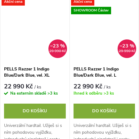
Akční cena
Akční cena
Easy Trail geometrií perfektně...
Easy Trail geometrií perfektně...
SHOWROOM Čáslav
–23 %
–23 %
29 990 Kč
29 990 Kč
PELLS Razzer 1 Indigo
PELLS Razzer 1 Indigo
Blue/Dark Blue, vel. XL
Blue/Dark Blue, vel. L
22 990 Kč
22 990 Kč
/ ks
/ ks
Na externím skladě
>3 ks
Ihned k odběru
>3 ks
DO KOŠÍKU
DO KOŠÍKU
Univerzální hardtail. Užiješ si s
Univerzální hardtail. Užiješ si s
ním pohodovou vyjížďku,
ním pohodovou vyjížďku,