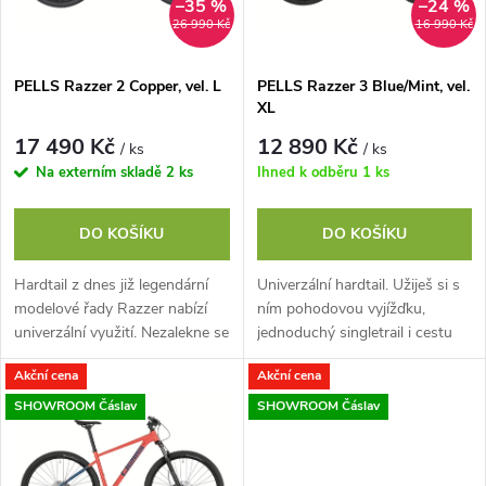
i
–35 %
–24 %
26 990 Kč
16 990 Kč
í
s
p
PELLS Razzer 2 Copper, vel. L
PELLS Razzer 3 Blue/Mint, vel.
XL
p
r
17 490 Kč
12 890 Kč
/ ks
/ ks
r
Na externím skladě
2 ks
Ihned k odběru
1 ks
o
o
DO KOŠÍKU
DO KOŠÍKU
d
d
Hardtail z dnes již legendární
Univerzální hardtail. Užiješ si s
u
modelové řady Razzer nabízí
ním pohodovou vyjížďku,
u
univerzální využití. Nezalekne se
jednoduchý singletrail i cestu
XC tras, singletrailu ani cesty
do práce. Jeho hliníkový rám s
k
Akční cena
Akční cena
do práce. Hliníkový rám...
Easy Trail geometrií perfektně...
k
SHOWROOM Čáslav
SHOWROOM Čáslav
t
t
ů