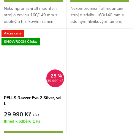
Nekompromisní all mountain
Nekompromisní all mountain
stroj o zdvihu 160/140 mm s
stroj o zdvihu 160/140 mm s
odolným hliníkovým rámem,
odolným hliníkovým rámem,
29” koly, stabilní geometrií a
29” koly, stabilní geometrií a
Akční cena
čtyřčepovým systémem
čtyřčepovým systémem
odpružení.
odpružení.
SHOWROOM Čáslav
–25 %
39 990 Kč
PELLS Razzer Evo 2 Silver, vel.
L
29 990 Kč
/ ks
Ihned k odběru
1 ks