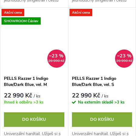
jednoduchý singletrail i cestu
jednoduchý singletrail i cestu
do práce. Jeho hliníkový rám s
do práce. Jeho hliníkový rám s
Akční cena
Akční cena
Easy Trail geometrií perfektně...
Easy Trail geometrií perfektně...
SHOWROOM Čáslav
–23 %
–23 %
29 990 Kč
29 990 Kč
PELLS Razzer 1 Indigo
PELLS Razzer 1 Indigo
Blue/Dark Blue, vel. M
Blue/Dark Blue, vel. S
22 990 Kč
22 990 Kč
/ ks
/ ks
Ihned k odběru
>3 ks
Na externím skladě
>3 ks
DO KOŠÍKU
DO KOŠÍKU
Univerzální hardtail. Užiješ si s
Univerzální hardtail. Užiješ si s