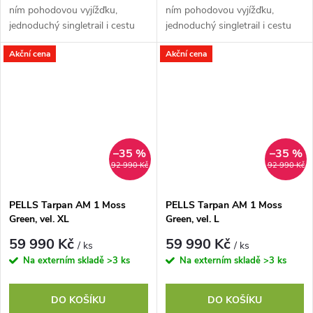
ním pohodovou vyjížďku,
ním pohodovou vyjížďku,
jednoduchý singletrail i cestu
jednoduchý singletrail i cestu
do práce. Jeho hliníkový rám s
do práce. Jeho hliníkový rám s
Akční cena
Akční cena
Easy Trail geometrií perfektně...
Easy Trail geometrií perfektně...
–35 %
–35 %
92 990 Kč
92 990 Kč
PELLS Tarpan AM 1 Moss
PELLS Tarpan AM 1 Moss
Green, vel. XL
Green, vel. L
59 990 Kč
59 990 Kč
/ ks
/ ks
Na externím skladě
>3 ks
Na externím skladě
>3 ks
DO KOŠÍKU
DO KOŠÍKU