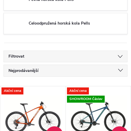
Celoodpružená horská kola Pells
Filtrovat
Ř
Nejprodávanější
a
Nejlevnější
V
Akční cena
Akční cena
Nejdražší
z
SHOWROOM Čáslav
ý
Abecedně
e
p
n