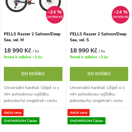
ů
–24 %
–24 %
24 990 Kč
24 990 Kč
PELLS Razzer 2 Salmon/Deep
PELLS Razzer 2 Salmon/Deep
Sea, vel. M
Sea, vel. S
18 990 Kč
18 990 Kč
/ ks
/ ks
Ihned k odběru
>3 ks
Ihned k odběru
>3 ks
DO KOŠÍKU
DO KOŠÍKU
Univerzální hardtail. Užiješ si s
Univerzální hardtail. Užiješ si s
ním pohodovou vyjížďku,
ním pohodovou vyjížďku,
jednoduchý singletrail i cestu
jednoduchý singletrail i cestu
do práce. Jeho hliníkový rám s
do práce. Jeho hliníkový rám s
Akční cena
Akční cena
Easy Trail geometrií perfektně...
Easy Trail geometrií perfektně...
SHOWROOM Čáslav
SHOWROOM Čáslav