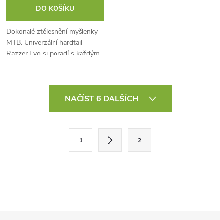
DO KOŠÍKU
Dokonalé ztělesnění myšlenky
MTB. Univerzální hardtail
Razzer Evo si poradí s každým
typem trasy – od XC okruhů,
singletrailu až po dojíždění do
práce.
O
NAČÍST 6 DALŠÍCH
v
l
S
1
2
t
á
r
d
á
a
n
k
c
o