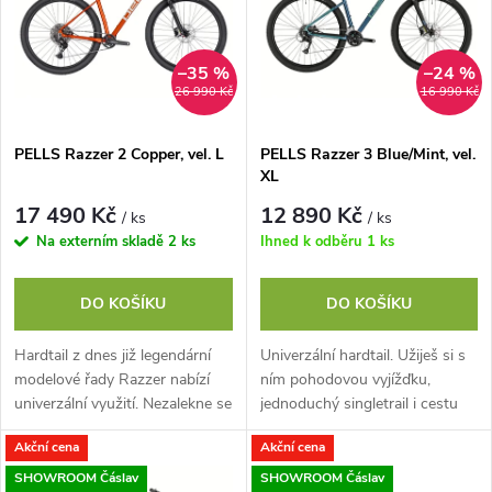
e
p
n
i
–35 %
–24 %
26 990 Kč
16 990 Kč
í
s
p
PELLS Razzer 2 Copper, vel. L
PELLS Razzer 3 Blue/Mint, vel.
XL
p
r
17 490 Kč
12 890 Kč
/ ks
/ ks
r
Na externím skladě
2 ks
Ihned k odběru
1 ks
o
o
DO KOŠÍKU
DO KOŠÍKU
d
d
Hardtail z dnes již legendární
Univerzální hardtail. Užiješ si s
u
modelové řady Razzer nabízí
ním pohodovou vyjížďku,
u
univerzální využití. Nezalekne se
jednoduchý singletrail i cestu
XC tras, singletrailu ani cesty
do práce. Jeho hliníkový rám s
k
Akční cena
Akční cena
do práce. Hliníkový rám...
Easy Trail geometrií perfektně...
k
SHOWROOM Čáslav
SHOWROOM Čáslav