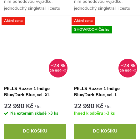
ním pohodovou vyjížďku,
ním pohodovou vyjížďku,
jednoduchý singletrail i cestu
jednoduchý singletrail i cestu
do práce. Jeho hliníkový rám s
do práce. Jeho hliníkový rám s
Akční cena
Akční cena
Easy Trail geometrií perfektně...
Easy Trail geometrií perfektně...
SHOWROOM Čáslav
–23 %
–23 %
29 990 Kč
29 990 Kč
PELLS Razzer 1 Indigo
PELLS Razzer 1 Indigo
Blue/Dark Blue, vel. XL
Blue/Dark Blue, vel. L
22 990 Kč
22 990 Kč
/ ks
/ ks
Na externím skladě
>3 ks
Ihned k odběru
>3 ks
DO KOŠÍKU
DO KOŠÍKU