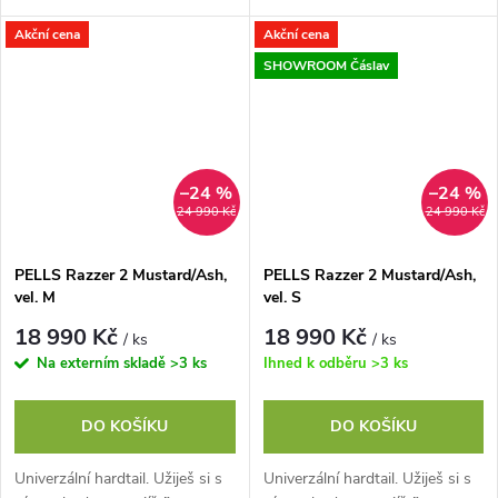
do práce. Jeho hliníkový rám s
do práce. Jeho hliníkový rám s
Akční cena
Akční cena
Easy Trail geometrií perfektně...
Easy Trail geometrií perfektně...
SHOWROOM Čáslav
–24 %
–24 %
24 990 Kč
24 990 Kč
PELLS Razzer 2 Mustard/Ash,
PELLS Razzer 2 Mustard/Ash,
vel. M
vel. S
18 990 Kč
18 990 Kč
/ ks
/ ks
Na externím skladě
>3 ks
Ihned k odběru
>3 ks
DO KOŠÍKU
DO KOŠÍKU
Univerzální hardtail. Užiješ si s
Univerzální hardtail. Užiješ si s