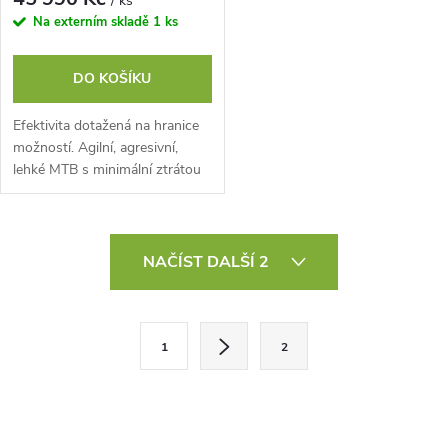
/ ks
Na externím skladě
1 ks
DO KOŠÍKU
Efektivita dotažená na hranice
možností. Agilní, agresivní,
lehké MTB s minimální ztrátou
energie. Karbonový rám s
možností užití teleskopické
sedlovky...
O
NAČÍST DALŠÍ 2
v
l
S
1
2
t
á
r
d
á
n