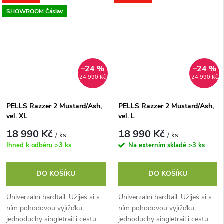
SHOWROOM Čáslav
–24 %
–24 %
24 990 Kč
24 990 Kč
PELLS Razzer 2 Mustard/Ash,
PELLS Razzer 2 Mustard/Ash,
vel. XL
vel. L
18 990 Kč
18 990 Kč
/ ks
/ ks
Ihned k odběru
>3 ks
Na externím skladě
>3 ks
DO KOŠÍKU
DO KOŠÍKU
Univerzální hardtail. Užiješ si s
Univerzální hardtail. Užiješ si s
ním pohodovou vyjížďku,
ním pohodovou vyjížďku,
jednoduchý singletrail i cestu
jednoduchý singletrail i cestu