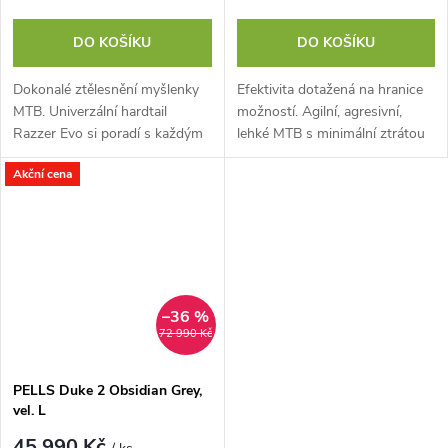
DO KOŠÍKU
DO KOŠÍKU
Dokonalé ztělesnění myšlenky
Efektivita dotažená na hranice
MTB. Univerzální hardtail
možností. Agilní, agresivní,
Razzer Evo si poradí s každým
lehké MTB s minimální ztrátou
typem trasy – od XC okruhů,
energie. Karbonový rám s
Akční cena
singletrailu až po dojíždění do
možností užití teleskopické
práce.
sedlovky...
–36 %
72 990 Kč
PELLS Duke 2 Obsidian Grey,
vel. L
45 990 Kč