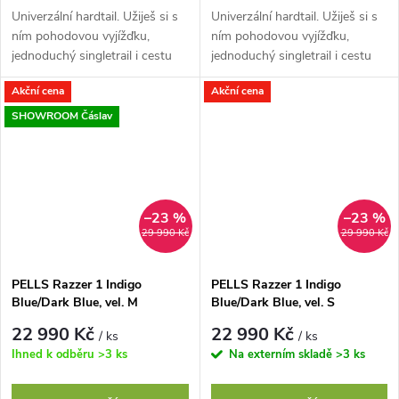
Univerzální hardtail. Užiješ si s
Univerzální hardtail. Užiješ si s
ním pohodovou vyjížďku,
ním pohodovou vyjížďku,
jednoduchý singletrail i cestu
jednoduchý singletrail i cestu
do práce. Jeho hliníkový rám s
do práce. Jeho hliníkový rám s
Akční cena
Akční cena
Easy Trail geometrií perfektně...
Easy Trail geometrií perfektně...
SHOWROOM Čáslav
–23 %
–23 %
29 990 Kč
29 990 Kč
PELLS Razzer 1 Indigo
PELLS Razzer 1 Indigo
Blue/Dark Blue, vel. M
Blue/Dark Blue, vel. S
22 990 Kč
22 990 Kč
/ ks
/ ks
Ihned k odběru
>3 ks
Na externím skladě
>3 ks