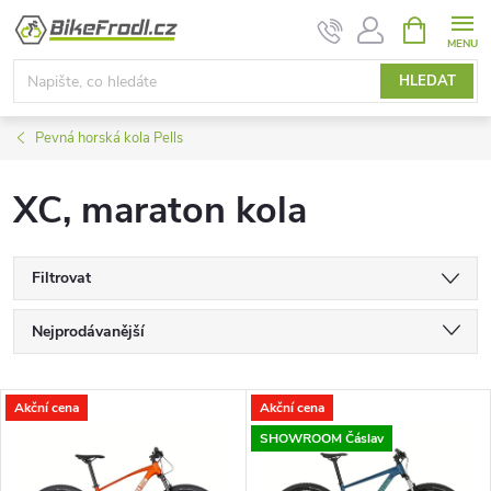
Přejít
NÁKUPNÍ
KOŠÍK
na
obsah
HLEDAT
Pevná horská kola Pells
XC, maraton kola
Filtrovat
Ř
Nejprodávanější
a
Nejlevnější
V
Akční cena
Akční cena
Nejdražší
z
SHOWROOM Čáslav
ý
Abecedně