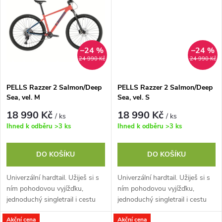
t
t
ů
ů
–24 %
–24 %
24 990 Kč
24 990 Kč
PELLS Razzer 2 Salmon/Deep
PELLS Razzer 2 Salmon/Deep
Sea, vel. M
Sea, vel. S
18 990 Kč
18 990 Kč
/ ks
/ ks
Ihned k odběru
>3 ks
Ihned k odběru
>3 ks
DO KOŠÍKU
DO KOŠÍKU
Univerzální hardtail. Užiješ si s
Univerzální hardtail. Užiješ si s
ním pohodovou vyjížďku,
ním pohodovou vyjížďku,
jednoduchý singletrail i cestu
jednoduchý singletrail i cestu
do práce. Jeho hliníkový rám s
do práce. Jeho hliníkový rám s
Akční cena
Akční cena
Easy Trail geometrií perfektně...
Easy Trail geometrií perfektně...