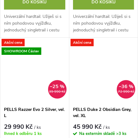
DO KOŠÍKU
DO KOŠÍKU
Univerzální hardtail. Užiješ si s
Univerzální hardtail. Užiješ si s
ním pohodovou vyjížďku,
ním pohodovou vyjížďku,
jednoduchý singletrail i cestu
jednoduchý singletrail i cestu
do práce. Jeho hliníkový rám s
do práce. Jeho hliníkový rám s
Akční cena
Akční cena
Easy Trail geometrií perfektně...
Easy Trail geometrií perfektně...
SHOWROOM Čáslav
–25 %
–36 %
39 990 Kč
72 990 Kč
PELLS Razzer Evo 2 Silver, vel.
PELLS Duke 2 Obsidian Grey,
L
vel. XL
29 990 Kč
45 990 Kč
/ ks
/ ks
Ihned k odběru
1 ks
Na externím skladě
>3 ks