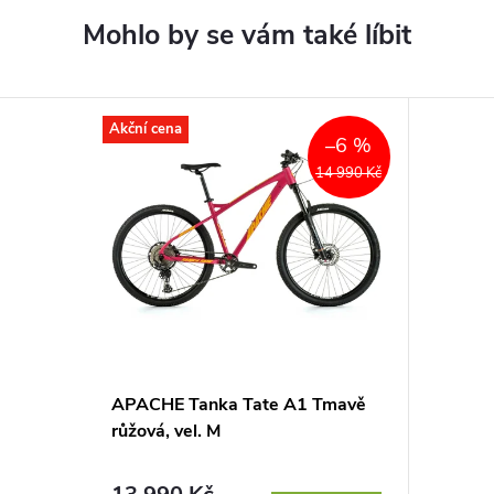
Akční cena
–6 %
14 990 Kč
APACHE Tanka Tate A1 Tmavě
růžová, vel. M