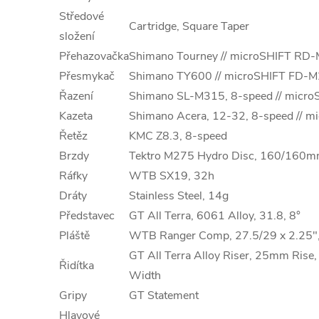
Středové
Cartridge, Square Taper
složení
Přehazovačka
Shimano Tourney // microSHIFT RD
Přesmykač
Shimano TY600 // microSHIFT FD-
Řazení
Shimano SL-M315, 8-speed // micr
Kazeta
Shimano Acera, 12-32, 8-speed // m
Řetěz
KMC Z8.3, 8-speed
Brzdy
Tektro M275 Hydro Disc, 160/160m
Ráfky
WTB SX19, 32h
Dráty
Stainless Steel, 14g
Představec
GT All Terra, 6061 Alloy, 31.8, 8°
Pláště
WTB Ranger Comp, 27.5/29 x 2.25
GT All Terra Alloy Riser, 25mm Rise
Řidítka
Width
Gripy
GT Statement
Hlavové