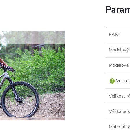
Param
EAN
:
Modelový 
Modelová 
Veliko
?
Velikost 
Výška pos
Materiál 