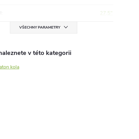
l
:
27,5"
VŠECHNY PARAMETRY
aleznete v této kategorii
aton kola