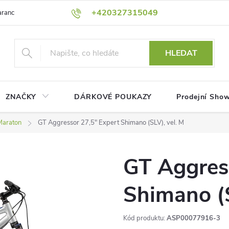
+420327315049
rance nejnižší ceny!
Podmínky ochrany osobních údajů
Platební me
HLEDAT
ZNAČKY
DÁRKOVÉ POUKAZY
Prodejní Sho
Maraton
GT Aggressor 27,5" Expert Shimano (SLV), vel. M
GT Aggres
Shimano (S
Kód produktu:
ASP00077916-3