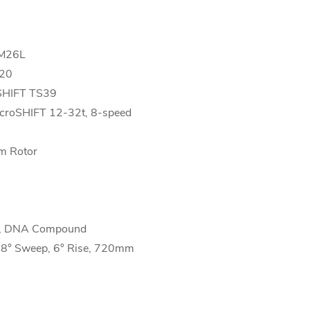
-M26L
M20
oSHIFT TS39
icroSHIFT 12-32t, 8-speed
m Rotor
", DNA Compound
, 8° Sweep, 6° Rise, 720mm