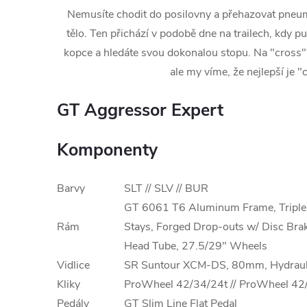
Nemusíte chodit do posilovny a přehazovat pneumat
tělo. Ten přichází v podobě dne na trailech, kdy p
kopce a hledáte svou dokonalou stopu. Na "cross"
ale my víme, že nejlepší je "
GT Aggressor Expert
Komponenty
Barvy
SLT // SLV // BUR
GT 6061 T6 Aluminum Frame, Triple T
Rám
Stays, Forged Drop-outs w/ Disc Bra
Head Tube, 27.5/29" Wheels
Vidlice
SR Suntour XCM-DS, 80mm, Hydraulic
Kliky
ProWheel 42/34/24t // ProWheel 42
Pedály
GT Slim Line Flat Pedal