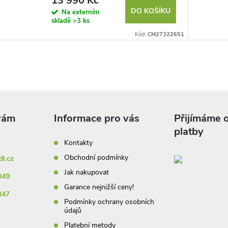
13 990 Kč
DO KOŠÍKU
Na externím
skladě
>3 ks
Kód:
CM27322651
Informace pro vás
Přijímáme o
platby
Kontakty
Obchodní podmínky
dl.cz
Jak nakupovat
049
Garance nejnižší ceny!
347
Podmínky ochrany osobních
údajů
Platební metody