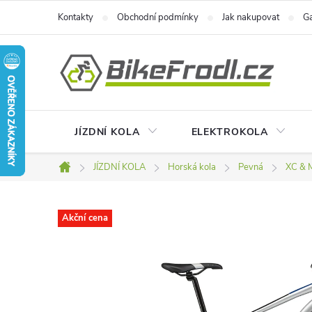
Přejít
Kontakty
Obchodní podmínky
Jak nakupovat
Ga
na
obsah
JÍZDNÍ KOLA
ELEKTROKOLA
JÍZDNÍ KOLA
Horská kola
Pevná
XC & 
Domů
Akční cena