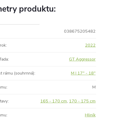
etry produktu:
038675205482
rok
:
2022
řada
:
GT Aggressor
st rámu (souhrnná)
:
M | 17" - 18"
rámu
:
M
tavy
:
165 - 170 cm
,
170 - 175 cm
rámu
:
Hliník