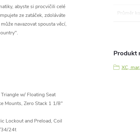
iky, abyste si procvičili celé
Průměr ko
umpujete ze zatáček, zdoláváte
 může navazovat spousta věcí,
country".
Produkt n
XC, mar
riangle w/ Floating Seat
ke Mounts, Zero Stack 1 1/8"
 Lockout and Preload, Coil
/34/24t