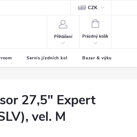
CZK
tody
NÁKUPNÍ
KOŠÍK
Prázdný košík
Přihlášení
wroom
Servis jízdních kol
Bazar & výkup jízdních 
sor 27,5" Expert
LV), vel. M