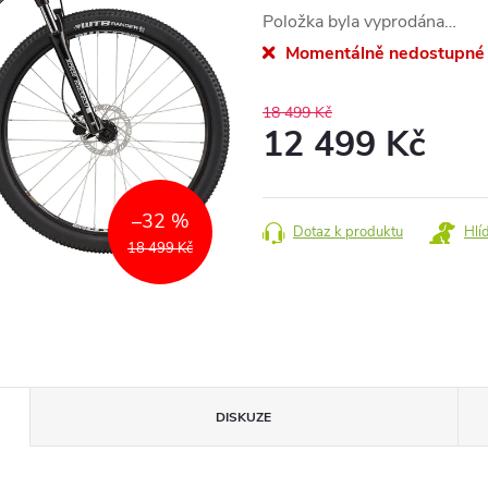
Položka byla vyprodána…
Momentálně nedostupné
18 499 Kč
12 499 Kč
Měrná
cena:
–32 %
Dotaz k produktu
Hlí
18 499 Kč
DISKUZE