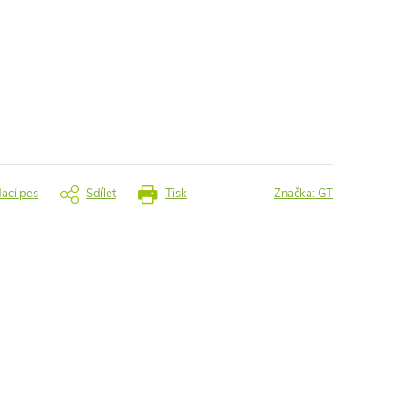
dací pes
Sdílet
Tisk
Značka:
GT