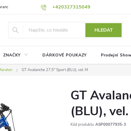
+420327315049
rance nejnižší ceny!
Podmínky ochrany osobních údajů
Platební me
HLEDAT
ZNAČKY
DÁRKOVÉ POUKAZY
Prodejní Sho
Maraton
GT Avalanche 27,5" Sport (BLU), vel. M
GT Avalan
(BLU), vel.
Kód produktu:
ASP00077935-3