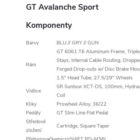
GT Avalanche Sport
Komponenty
Barvy
BLU // GRY // GUN
GT 6061 T6 Aluminum Frame, Triple T
Stays, Internal Cable Routing, Dropp
Rám
Forged Drop-outs w/ Disc Brake Moun
1.5" Head Tube, 27.5/29" Wheels
SR Suntour XCT-DS, 100mm, Hydrauli
Vidlice
Coil
Kliky
Prowheel Alloy, 36/22
Pedály
GT Slim Line Flat Pedal
Středové
Cartridge, Square Taper
složení
Přehazovačka
microSHIFT RD-M36L