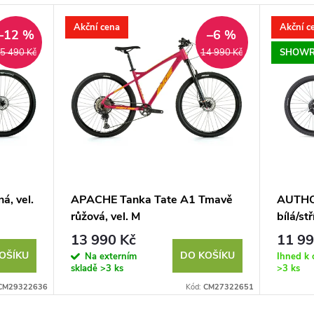
Akční cena
Akční c
–12 %
–6 %
SHOWR
5 490 Kč
14 990 Kč
, vel.
APACHE Tanka Tate A1 Tmavě
AUTHO
růžová, vel. M
bílá/st
13 990 Kč
11 99
OŠÍKU
DO KOŠÍKU
Na externím
Ihned k 
skladě
>3 ks
>3 ks
CM29322636
Kód:
CM27322651