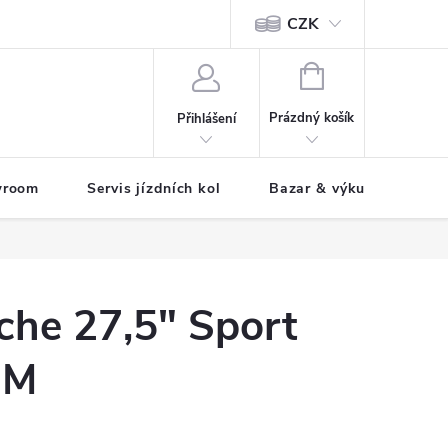
CZK
tody
NÁKUPNÍ
KOŠÍK
Prázdný košík
Přihlášení
wroom
Servis jízdních kol
Bazar & výkup jízdních 
che 27,5" Sport
 M