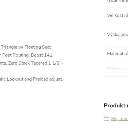
(souhrnná
Velikost 
Výška pos
riangle w/ Floating Seat
Materiál 
er Post Routing, Boost 141
ts, Zero Stack Tapered 1 1/8"-
Průměr ko
c Lockout and Preload adjust,
Produkt n
XC, mar