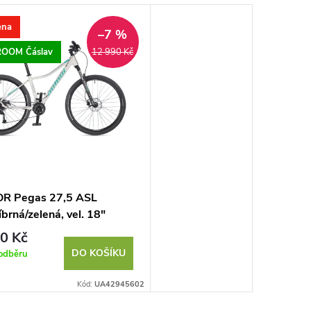
ena
–7 %
OOM Čáslav
12 990 Kč
R Pegas 27,5 ASL
říbrná/zelená, vel. 18"
0 Kč
DO KOŠÍKU
odběru
Kód:
UA42945602