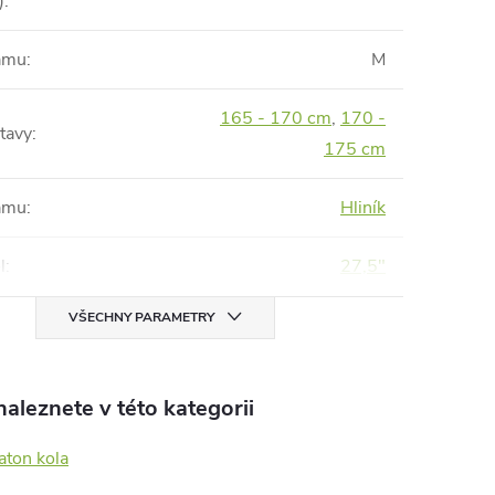
)
:
rámu
:
M
165 - 170 cm
,
170 -
tavy
:
175 cm
rámu
:
Hliník
l
:
27,5"
VŠECHNY PARAMETRY
aleznete v této kategorii
aton kola