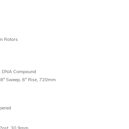
m Rotors
", DNA Compound
, 8° Sweep, 6° Rise, 720mm
apered
t Post, 30.9mm