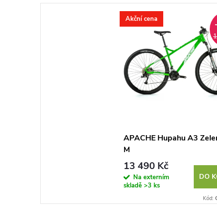
Akční cena
1
APACHE Hupahu A3 Zelená
M
13 490 Kč
DO K
Na externím
skladě
>3 ks
Kód: