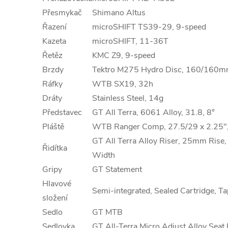
Přesmykač
Shimano Altus
Řazení
microSHIFT TS39-29, 9-speed
Kazeta
microSHIFT, 11-36T
Řetěz
KMC Z9, 9-speed
Brzdy
Tektro M275 Hydro Disc, 160/160m
Ráfky
WTB SX19, 32h
Dráty
Stainless Steel, 14g
Představec
GT All Terra, 6061 Alloy, 31.8, 8°
Pláště
WTB Ranger Comp, 27.5/29 x 2.25
GT All Terra Alloy Riser, 25mm Rise
Řidítka
Width
Gripy
GT Statement
Hlavové
Semi-integrated, Sealed Cartridge, T
složení
Sedlo
GT MTB
Sedlovka
GT All-Terra Micro Adjust Alloy Sea