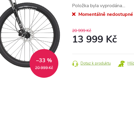
Položka byla vyprodána…
Momentálně nedostupné
20 999 Kč
13 999 Kč
Měrná
cena:
–33 %
Dotaz k produktu
Hlí
20 999 Kč