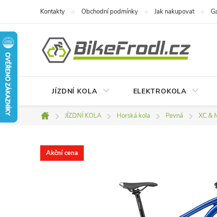
Přejít
Kontakty
Obchodní podmínky
Jak nakupovat
Ga
na
obsah
JÍZDNÍ KOLA
ELEKTROKOLA
JÍZDNÍ KOLA
Horská kola
Pevná
XC & 
Domů
Akční cena