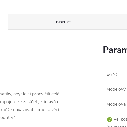
DISKUZE
Param
EAN
:
Modelový 
iky, abyste si procvičili celé
umpujete ze zatáček, zdoláváte
Modelová 
 může navazovat spousta věcí,
country".
Veliko
?