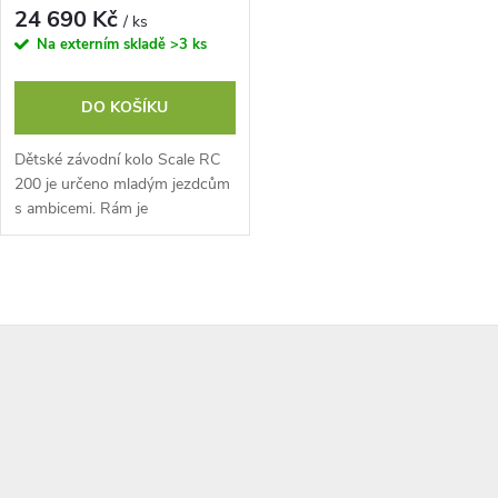
24 690 Kč
/ ks
Na externím skladě
>3 ks
DO KOŠÍKU
Dětské závodní kolo Scale RC
200 je určeno mladým jezdcům
s ambicemi. Rám je
optimalizovaný, tlumení citlivé a
díky lehkým materiálům je kolo
vysoce...
O
Z
v
l
á
á
p
d