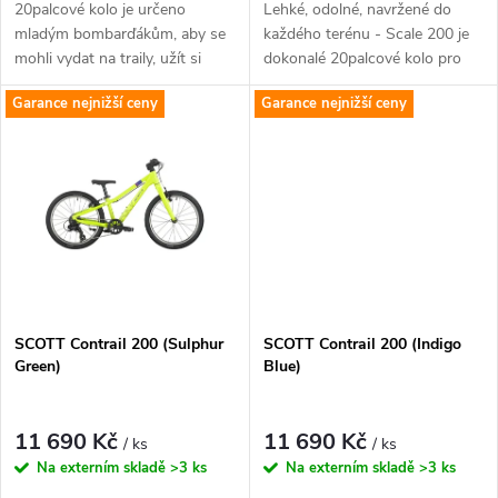
u
20palcové kolo je určeno
Lehké, odolné, navržené do
u
mladým bombarďákům, aby se
každého terénu - Scale 200 je
k
mohli vydat na traily, užít si
dokonalé 20palcové kolo pro
k
zábavu a vybudovat jistotu na
mladé jezdce. Zejména
Garance nejnižší ceny
Garance nejnižší ceny
t
kole. Bike má odolný rám s
začátečníkům dodá jistotu,
t
dětskou...
kontrolu nad kolem...
ů
ů
SCOTT Contrail 200 (Sulphur
SCOTT Contrail 200 (Indigo
Green)
Blue)
11 690 Kč
11 690 Kč
/ ks
/ ks
Na externím skladě
>3 ks
Na externím skladě
>3 ks