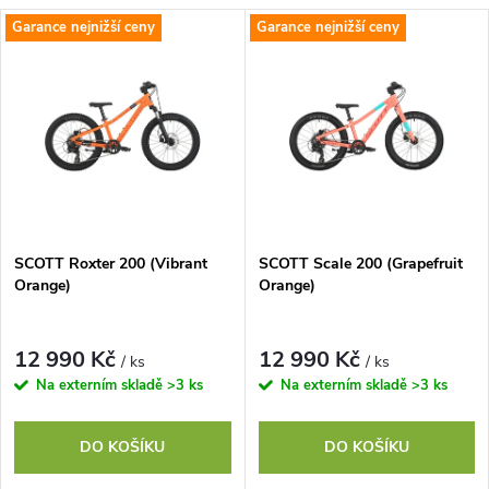
a
V
Garance nejnižší ceny
Garance nejnižší ceny
Nejdražší
z
ý
Abecedně
e
p
n
i
í
s
p
SCOTT Roxter 200 (Vibrant
SCOTT Scale 200 (Grapefruit
Orange)
Orange)
p
r
r
12 990 Kč
12 990 Kč
/ ks
/ ks
o
Na externím skladě
>3 ks
Na externím skladě
>3 ks
o
d
DO KOŠÍKU
DO KOŠÍKU
d