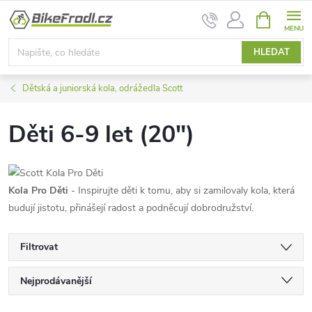
Přejít
NÁKUPNÍ
na
KOŠÍK
obsah
HLEDAT
Dětská a juniorská kola, odrážedla Scott
Děti 6-9 let (20")
Kola Pro Děti
- Inspirujte děti k tomu, aby si zamilovaly kola, která
budují jistotu, přinášejí radost a podněcují dobrodružství.
Filtrovat
Ř
Nejprodávanější
Nejlevnější