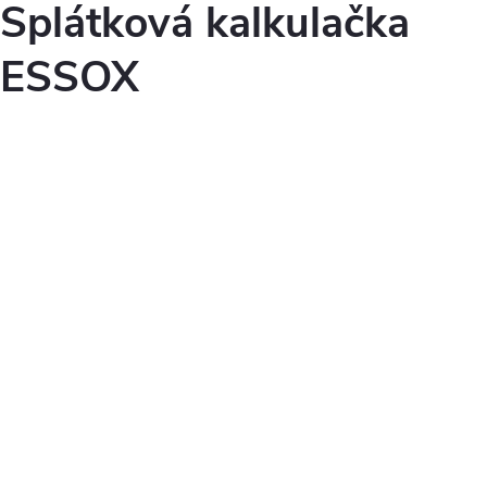
i
Splátková kalkulačka
s
ESSOX
u