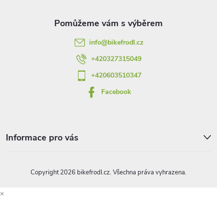
a
a
t
c
info
@
bikefrodl.cz
í
í
+420327315049
p
+420603510347
r
Facebook
v
k
Informace pro vás
y
v
Copyright 2026
bikefrodl.cz
. Všechna práva vyhrazena.
ý
×
p