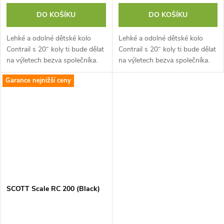
DO KOŠÍKU
DO KOŠÍKU
Lehké a odolné dětské kolo
Lehké a odolné dětské kolo
Contrail s 20“ koly ti bude dělat
Contrail s 20“ koly ti bude dělat
na výletech bezva společníka.
na výletech bezva společníka.
Ať už pojedeš do školy se
Ať už pojedeš do školy se
Garance nejnižší ceny
spolužáky nebo vyrazíš na
spolužáky nebo vyrazíš na
průzkum...
průzkum...
SCOTT Scale RC 200 (Black)