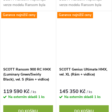
verze modelu Ransom byla
verze modelu Ransom byla
navržena na nekompromisní
navržena na nekompromisní
Garance nejnižší ceny
Garance nejnižší ceny
sjezdový výkon a jistou jízdu za
sjezdový výkon a jistou jízdu za
všech okolností....
všech okolností....
SCOTT Ransom 900 RC HMX
SCOTT Genius Ultimate HMX,
(Luminary Green/Swirly
vel. XL (Rám + vidlice)
Black), vel. S (Rám + vidlice)
119 590 Kč
145 350 Kč
/ ks
/ ks
Na externím skladě
1 ks
Na externím skladě
1 ks
DO KOŠÍKU
DO KOŠÍKU