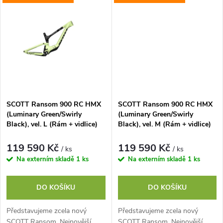
t
t
kterého se...
kterého se...
ů
ů
SCOTT Ransom 900 RC HMX
SCOTT Ransom 900 RC HMX
(Luminary Green/Swirly
(Luminary Green/Swirly
Black), vel. L (Rám + vidlice)
Black), vel. M (Rám + vidlice)
119 590 Kč
119 590 Kč
/ ks
/ ks
Na externím skladě
1 ks
Na externím skladě
1 ks
DO KOŠÍKU
DO KOŠÍKU
Představujeme zcela nový
Představujeme zcela nový
SCOTT Ransom. Nejnovější
SCOTT Ransom. Nejnovější