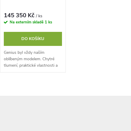
145 350 Kč
/ ks
Na externím skladě
1 ks
DO KOŠÍKU
Genius byl vždy naším
oblíbeným modelem. Chytré
tlumení, praktické vlastnosti a
nejvytříbenější design tvoří
neuvěřitelné trailové kolo,
kterého se...
O
Z
v
l
á
á