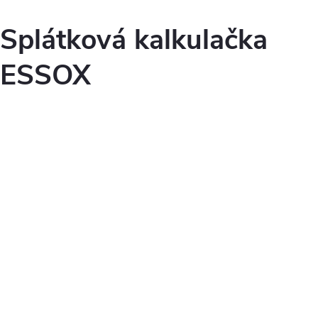
p
i
Splátková kalkulačka
s
ESSOX
u