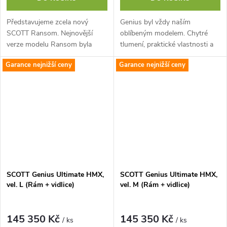
Představujeme zcela nový
Genius byl vždy naším
SCOTT Ransom. Nejnovější
oblíbeným modelem. Chytré
verze modelu Ransom byla
tlumení, praktické vlastnosti a
navržena na nekompromisní
nejvytříbenější design tvoří
Garance nejnižší ceny
Garance nejnižší ceny
sjezdový výkon a jistou jízdu za
neuvěřitelné trailové kolo,
všech okolností....
kterého se...
SCOTT Genius Ultimate HMX,
SCOTT Genius Ultimate HMX,
vel. L (Rám + vidlice)
vel. M (Rám + vidlice)
145 350 Kč
145 350 Kč
/ ks
/ ks