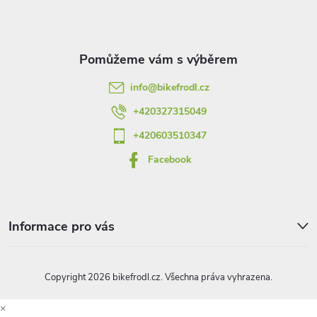
p
d
a
a
t
c
info
@
bikefrodl.cz
í
í
+420327315049
p
+420603510347
r
Facebook
v
k
Informace pro vás
y
v
Copyright 2026
bikefrodl.cz
. Všechna práva vyhrazena.
ý
×