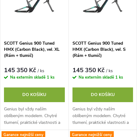
e
p
n
i
í
s
p
SCOTT Genius 900 Tuned
SCOTT Genius 900 Tuned
HMX (Carbon Black), vel. XL
HMX (Carbon Black), vel. S
p
(Rám + tlumič)
(Rám + tlumič)
r
r
145 350 Kč
145 350 Kč
/ ks
/ ks
o
Na externím skladě
1 ks
Na externím skladě
1 ks
o
d
DO KOŠÍKU
DO KOŠÍKU
d
u
Genius byl vždy naším
Genius byl vždy naším
u
oblíbeným modelem. Chytré
oblíbeným modelem. Chytré
k
tlumení, praktické vlastnosti a
tlumení, praktické vlastnosti a
k
nejvytříbenější design tvoří
nejvytříbenější design tvoří
Garance nejnižší ceny
Garance nejnižší ceny
neuvěřitelné trailové kolo,
neuvěřitelné trailové kolo,