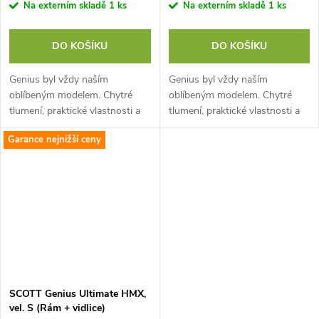
Na externím skladě
1 ks
Na externím skladě
1 ks
DO KOŠÍKU
DO KOŠÍKU
Genius byl vždy naším
Genius byl vždy naším
oblíbeným modelem. Chytré
oblíbeným modelem. Chytré
tlumení, praktické vlastnosti a
tlumení, praktické vlastnosti a
nejvytříbenější design tvoří
nejvytříbenější design tvoří
Garance nejnižší ceny
neuvěřitelné trailové kolo,
neuvěřitelné trailové kolo,
kterého se...
kterého se...
SCOTT Genius Ultimate HMX,
vel. S (Rám + vidlice)