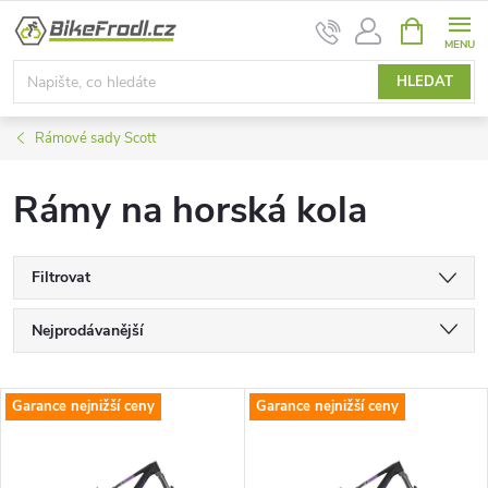
Přejít
NÁKUPNÍ
na
KOŠÍK
obsah
HLEDAT
Rámové sady Scott
Rámy na horská kola
Filtrovat
Ř
Nejprodávanější
a
Nejlevnější
V
Garance nejnižší ceny
Garance nejnižší ceny
Nejdražší
z
ý
Abecedně